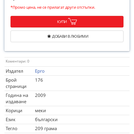
*Промо цена, не се прилагат други отстъпки.
КУПИ
ДОБАВИ В ЛЮБИМИ
Коментари: 0
Издател
Ерго
Брой
176
страници
Година на
2009
издаване
Корици
меки
Език
български
Тегло
209 грама