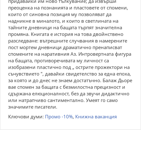
придавайки им ново тълкувание; да извърши
преоценка на познанията и пластовете от спомени,
които от синовна позиция му позволяват да
надникне в миналото, и които в светлината на
тайните дневници на бащата търпят значителна
промяна. Книгата е история на това двойнствено
разследване: вътрешните случвания в намерените
пост мортем дневници драматично пренаписват
спомените на наративния Аз. Интровертната фигура
на бащата, противоречивата му личност са
изобразени пластично под „ острите прожектори на
съчувствието ", давайки свидетелство за една епоха,
за която и до днес не знаем достатъчно. Балаж Дьоре
вае спомен за бащата с безмилостна прецизност и
сдържана елюционалност, без да звучи дидактично
или натрапчиво сантиментално. Умеят го само
значимите писатели.
Ключови думи:
Промо -10%
,
Книжна ваканция