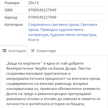
Размери
20x13
ISBN
9789549227949
Баркод
9789549227949
Категории
Съвременна световна проза
,
Световна
проза
,
Преводна художествена
литература
,
Художествена литература
,
Книги
Анотация
Коментари
„Баща на мъртвите " е една от най-добрите
белетристични творби на Балаж Дьоре. Текстът
съхранява езиковия пуританизъм и
микрореалистичната прецизност на епичната проза,
същевременно на езиково равнище, въпреки
консерватизма си, привнася обновителни елементи.
Дните на траур и реминисценции принуждават
разказвача отново и отново да извиква в паметта си
личността и житейската история на бащата,