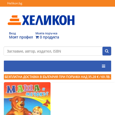
Helikon.bg
Вход
Моята поръчка
Моят профил
0 продукта
БЕЗПЛАТНА ДОСТАВКА В БЪЛГАРИЯ ПРИ ПОРЪЧКА
НАД 35.28 € / 69 ЛВ.