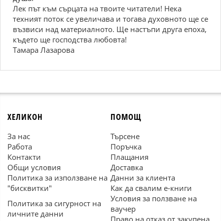
Лек път към сърцата на твоите читатели! Нека
техният поток се увеличава и тогава духовното ще се
възвиси над материалното. Ще настъпи друга епоха,
където ще господства любовта!
Тамара Лазарова
ХЕЛИКОН
ПОМОЩ
За нас
Търсене
Работа
Поръчка
Контакти
Плащания
Общи условия
Доставка
Политика за използване на
Данни за клиента
"бисквитки"
Как да свалим е-книги
Условия за ползване на
Политика за сигурност на
ваучер
личните данни
Право на отказ от закупена