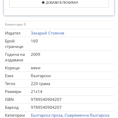
ДОБАВИ В ЛЮБИМИ
Коментари: 0
Издател
Захарий Стоянов
Брой
160
страници
Година на
2009
издаване
Корици
меки
Език
български
Тегло
220 грама
Размери
21x14
ISBN
9789540904207
Баркод
9789540904207
Категории
Българска проза
,
Съвременна българска