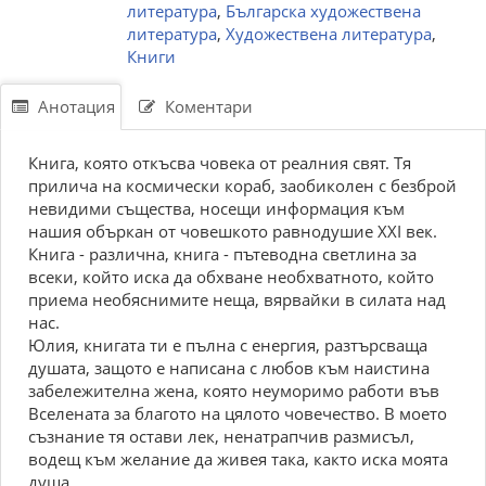
литература
,
Българска художествена
литература
,
Художествена литература
,
Книги
Анотация
Коментари
Книга, която откъсва човека от реалния свят. Тя
прилича на космически кораб, заобиколен с безброй
невидими същества, носещи информация към
нашия объркан от човешкото равнодушие XXI век.
Книга - различна, книга - пътеводна светлина за
всеки, който иска да обхване необхватното, който
приема необяснимите неща, вярвайки в силата над
нас.
Юлия, книгата ти е пълна с енергия, разтърсваща
душата, защото е написана с любов към наистина
забележителна жена, която неуморимо работи във
Вселената за благото на цялото човечество. В моето
съзнание тя остави лек, ненатрапчив размисъл,
водещ към желание да живея така, както иска моята
душа.