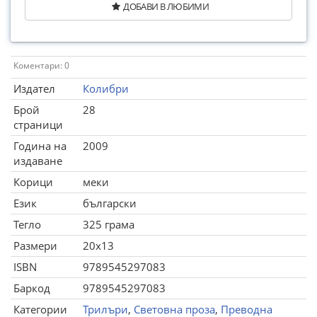
ДОБАВИ В ЛЮБИМИ
Коментари: 0
Издател
Колибри
Брой
28
страници
Година на
2009
издаване
Корици
меки
Език
български
Тегло
325 грама
Размери
20x13
ISBN
9789545297083
Баркод
9789545297083
Категории
Трилъри
,
Световна проза
,
Преводна