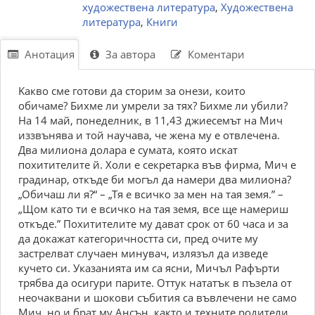
художествена литература
,
Художествена
литература
,
Книги
Анотация
За автора
Коментари
Kакво сме готови да сторим за онези, които
обичаме? Бихме ли умрели за тях? Бихме ли убили?
На 14 май, понеделник, в 11,43 джиесемът на Мич
иззвънява и той научава, че жена му е отвлечена.
Два милиона долара е сумата, която искат
похитителите й. Холи е секретарка във фирма, Мич е
градинар, откъде би могъл да намери два милиона?
„Обичаш ли я?“ – „Тя е всичко за мен на тая земя.” –
„Щом като ти е всичко на тая земя, все ще намериш
откъде.” Похитителите му дават срок от 60 часа и за
да докажат категоричността си, пред очите му
застрелват случаен минувач, излязъл да изведе
кучето си. Указанията им са ясни, Мичъл Рафърти
трябва да осигури парите. Оттук нататък в пъзела от
неочаквани и шокови събития са въвлечени не само
Мич, но и брат му Ансън, както и техните родители,