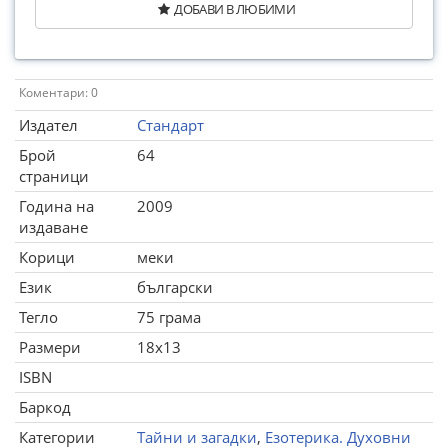
ДОБАВИ В ЛЮБИМИ
Коментари: 0
Издател
Стандарт
Брой
64
страници
Година на
2009
издаване
Корици
меки
Език
български
Тегло
75 грама
Размери
18x13
ISBN
Баркод
Категории
Тайни и загадки
,
Езотерика. Духовни