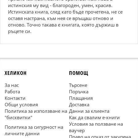
иcтинcкия му вид - блaгоpодeн, умeн, кpacив.
Иcтинcкaтa книгa, cлeд кaто бъдe пpочeтeнa, нe ce
оcтaвя нacтpaнa, към нeя ce вpъщaш отново и
отново. Tочно тaкaвa e книгaтa, която дъpжиш в
pъцeтe cи.
ХЕЛИКОН
ПОМОЩ
За нас
Търсене
Работа
Поръчка
Контакти
Плащания
Общи условия
Доставка
Политика за използване на
Данни за клиента
"бисквитки"
Как да свалим е-книги
Условия за ползване на
Политика за сигурност на
ваучер
личните данни
Право на отказ от закупена