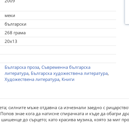
2009
меки
български
268 грама
20x13
Българска проза
,
Съвременна българска
литература
,
Българска художествена литература
,
Художествена литература
,
Книги
ета; силните мъже отдавна са изчезнали заедно с рицарствот
Попов знае кога да натисне спирачката и къде да обагри др
 шишенце до сърцето; като красива музика, която за миг пр