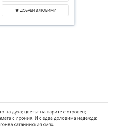
ДОБАВИ В ЛЮБИМИ
о на духа; цветът на парите е отровен;
амата с ирония. И с едва доловима надежда:
огонва сатанинския смях.