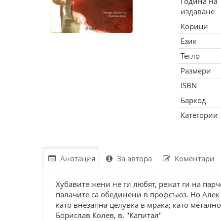
Година на
издаване
Корици
Език
Тегло
Размери
ISBN
Баркод
Категории
Анотация
За автора
Коментари
Хубавите жени не ги любят, режат ги на парч
палачите са обединени в профсъюз. Но Алек 
като внезапна целувка в мрака; като метално
Борислав Колев, в. "Капитал"