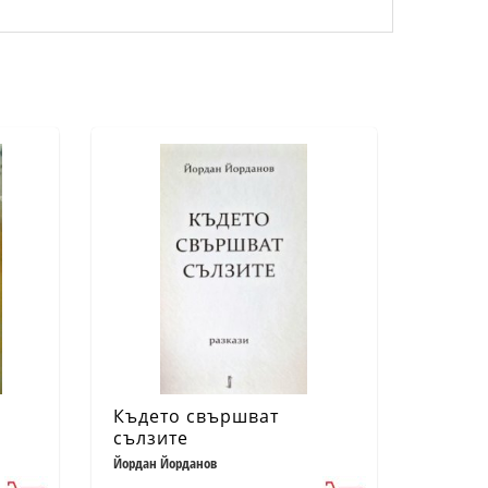
Където свършват
сълзите
Йордан Йорданов