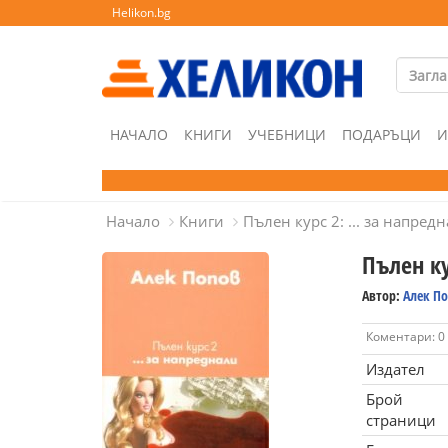
Helikon.bg
НАЧАЛО
КНИГИ
УЧЕБНИЦИ
ПОДАРЪЦИ
И
Начало
Книги
Пълен курс 2: ... за напред
Пълен ку
Автор:
Алек П
Коментари: 0
Издател
Брой
страници