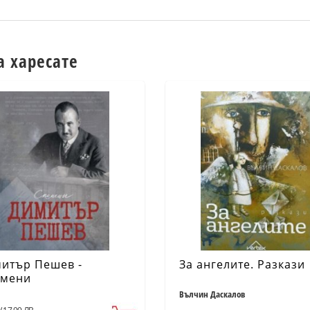
а харесате
итър Пешев -
За ангелите. Разкази
мени
Вълчин Даскалов