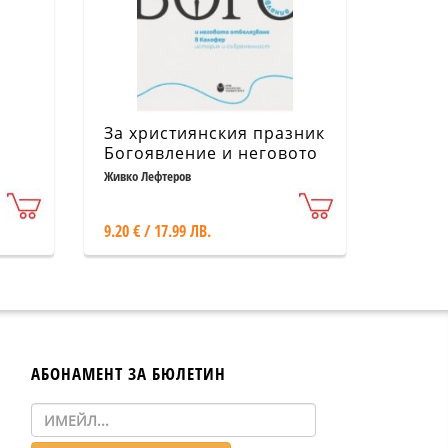
За християнския празник
Богоявление и неговото
отбелязване в Калофер:
Живко Лефтеров
история и съвременност
9.20 € / 17.99 ЛВ.
АБОНАМЕНТ ЗА БЮЛЕТИН