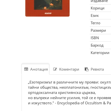
издаване
Корици
Език
Тегло
Размери
ISBN
Баркод
Категории
Анотация
Коментари
Ревюта
„Езотеризмът в различните му прояви: окул
тайни общества, неоплатонизъм, гностицизъм
ортодоксалната християнска църква,
но въпреки нейните усилия, той се е прояв
и изкуството." - Encyclopedia of Occultism & P