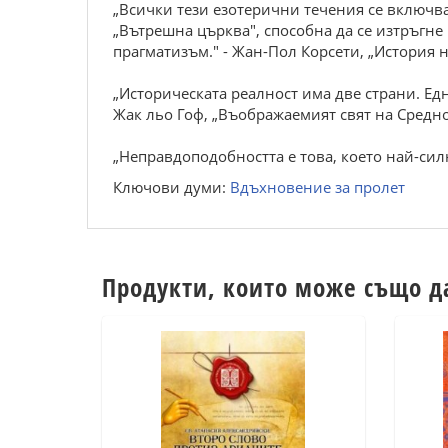
„Всички тези езотерични течения се включв
„Вътрешна църква", способна да се изтръгне 
прагматизъм." - Жан-Пол Корсети, „История 
„Историческата реалност има две страни. Едн
Жак льо Гоф, „Въображаемият свят на Средн
„Неправдоподобността е това, което най-сил
Ключови думи:
Вдъхновение за пролет
Продукти, които може също д