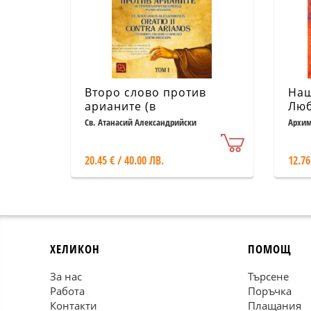
Второ слово против
Наш
арианите (в
Лю
старобългарски превод)
Св. Атанасий Александрийски
Архим
еписк
20.45 € / 40.00 ЛВ.
12.76
ХЕЛИКОН
ПОМОЩ
За нас
Търсене
Работа
Поръчка
Контакти
Плащания