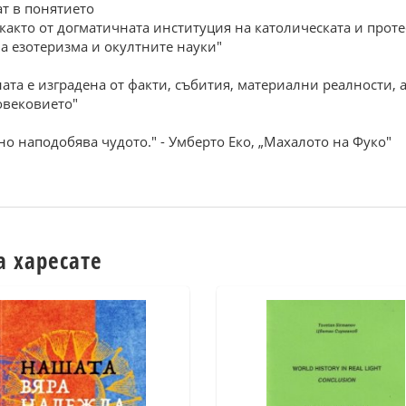
ат в понятието
както от догматичната институция на католическата и проте
на езотеризма и окултните науки"
ата е изградена от факти, събития, материални реалности, а
овековието"
но наподобява чудото." - Умберто Еко, „Махалото на Фуко"
а харесате