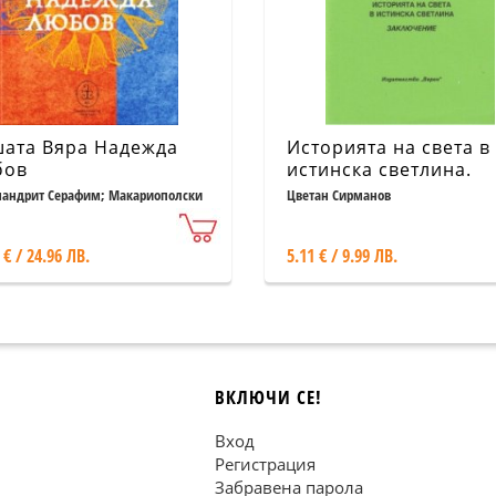
ата Вяра Надежда
Историята на света в
бов
истинска светлина.
Заключение
андрит Серафим; Макариополски
Цветан Сирманов
оп Николай
 € / 24.96 ЛВ.
5.11 € / 9.99 ЛВ.
ВКЛЮЧИ СЕ!
Вход
Регистрация
Забравена парола