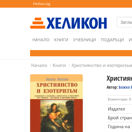
Helikon.bg
НАЧАЛО
КНИГИ
УЧЕБНИЦИ
ПОДАРЪЦИ
И
Начало
Книги
Християнство и езотеризъ
Христия
Автор:
Божко 
Коментари: 0
Издател
Брой стра
Година на