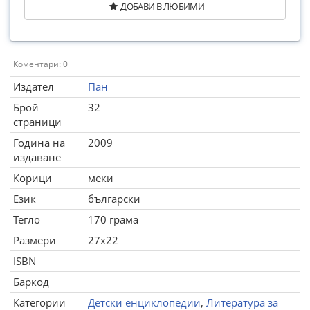
ДОБАВИ В ЛЮБИМИ
Коментари: 0
Издател
Пан
Брой
32
страници
Година на
2009
издаване
Корици
меки
Език
български
Тегло
170 грама
Размери
27x22
ISBN
Баркод
Категории
Детски енциклопедии
,
Литература за