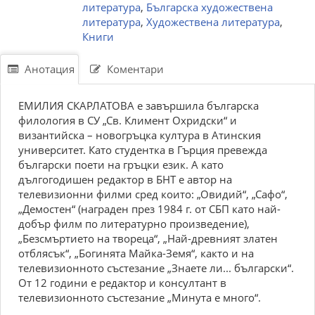
литература
,
Българска художествена
литература
,
Художествена литература
,
Книги
Анотация
Коментари
ЕМИЛИЯ СКАРЛАТОВА е завършила българска
филология в СУ „Св. Климент Охридски“ и
византийска – новогръцка култура в Атинския
университет. Като студентка в Гърция превежда
български поети на гръцки език. А като
дългогодишен редактор в БНТ е автор на
телевизионни филми сред които: „Овидий“, „Сафо“,
„Демостен“ (награден през 1984 г. от СБП като най-
добър филм по литературно произведение),
„Безсмъртието на твореца“, „Най-древният златен
отблясък“, „Богинята Майка-Земя“, както и на
телевизионното състезание „Знаете ли... български“.
От 12 години е редактор и консултант в
телевизионното състезание „Минута е много“.