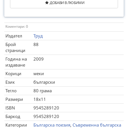
ДОБАВИ В ЛЮБИМИ
Коментари: 0
Издател
Труд
Брой
88
страници
Година на
2009
издаване
Корици
меки
Език
български
Тегло
80 грама
Размери
18x11
ISBN
9545289120
Баркод
9545289120
Категории
Българска поезия
,
Съвременна българска