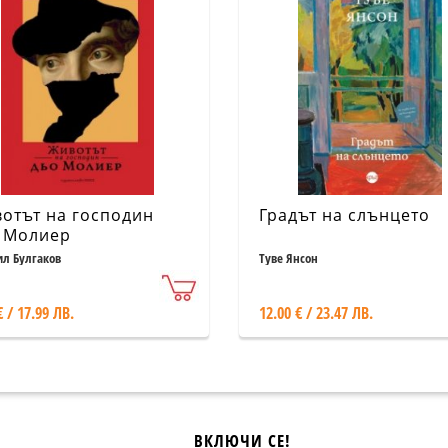
отът на господин
Градът на слънцето
 Молиер
л Булгаков
Туве Янсон
€ / 17.99 ЛВ.
12.00 € / 23.47 ЛВ.
ВКЛЮЧИ СЕ!