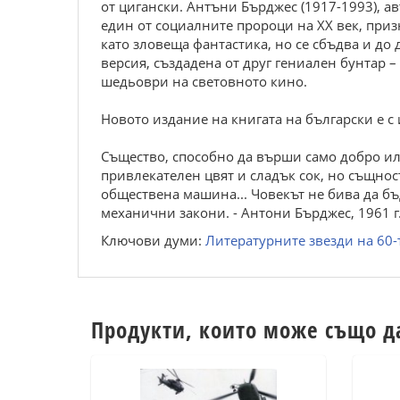
от цигански. Антъни Бърджес (1917-1993), а
един от социалните пророци на ХХ век, при
като зловеща фантастика, но се сбъдва и до
версия, създадена от друг гениален бунтар –
шедьоври на световното кино.
Новото издание на книгата на български е с
Същество, способно да върши само добро ил
привлекателен цвят и сладък сок, но същнос
обществена машина... Човекът не бива да б
механични закони. - Антони Бърджес, 1961 г
Ключови думи:
Литературните звезди на 60-
Продукти, които може също д