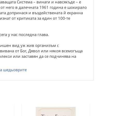
аващата Система – винаги и навсякъде – е
от него в далечната 1961 година е шокирало
гата допринася и въздействената й екранна
изнат от критиката за един от 100-те
га у нас последна глава.
външен вид уж жив организъм с
авивана от Бог, Дявол или някоя всемогъща
лекси или заставян да се подчинява на
ха шедьоврите