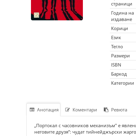
страници
Година на
издаване
Корици
Език
Тегло
Размери
ISBN
Баркод
Категории
Анотация
Коментари
Ревюта
„Портокал с часовников механизъм" е явлени
неговите друзя”: чудат тийнейджърски жарго