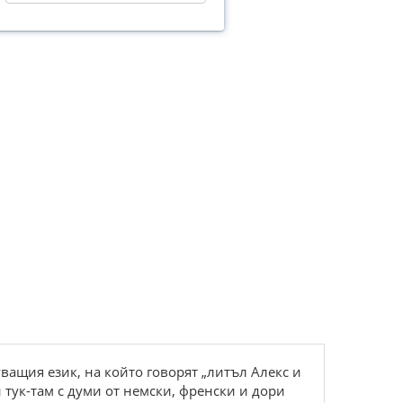
ващия език, на който говорят „литъл Алекс и
 тук-там с думи от немски, френски и дори