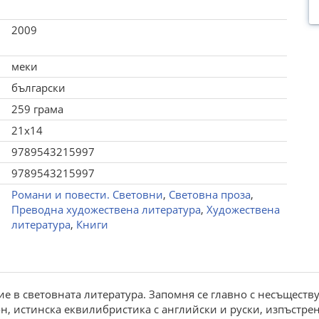
2009
меки
български
259 грама
21x14
9789543215997
9789543215997
Романи и повести. Световни
,
Световна проза
,
Преводна художествена литература
,
Художествена
литература
,
Книги
е в световната литература. Запомня се главно с несъществу
н, истинска еквилибристика с английски и руски, изпъстрен