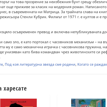
вторът на това прозрение за неизбежния бунт срещу обезлич
знат още приживе за класик на модерния роман. Написаното 
 днес, в съвременната ни Матрица. За трайната слава на кни
 режисьора Стенли Кубрик. Филмът от 1971 г. е култов и е пр
 изцяло осъвременен превод и включва непубликуваната досе
и само зло, е като портокал с часовников механизъм – на 
тта му е само механична играчка с часовникова пружина, н
ъде унизяван като бива командван чрез животинските си реф
.
те
,
Под коя литературна звезда сме родени
,
Когато се ражда
а харесате