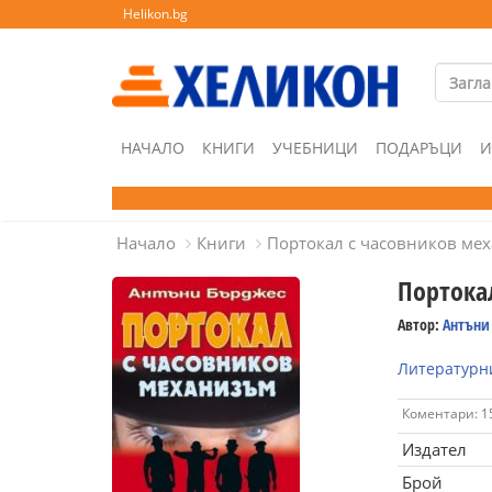
Helikon.bg
НАЧАЛО
КНИГИ
УЧЕБНИЦИ
ПОДАРЪЦИ
И
Начало
Книги
Портокал с часовников ме
Портока
Автор:
Антъни
Литературни
Коментари: 1
Издател
Брой