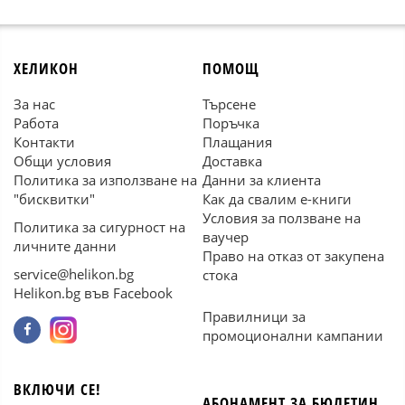
ХЕЛИКОН
ПОМОЩ
За нас
Търсене
Работа
Поръчка
Контакти
Плащания
Общи условия
Доставка
Политика за използване на
Данни за клиента
"бисквитки"
Как да свалим е-книги
Условия за ползване на
Политика за сигурност на
ваучер
личните данни
Право на отказ от закупена
service@helikon.bg
стока
Helikon.bg във Facebook
Правилници за
промоционални кампании
ВКЛЮЧИ СЕ!
АБОНАМЕНТ ЗА БЮЛЕТИН