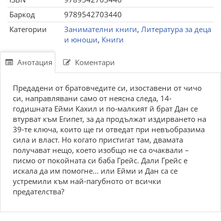
Баркод
9789542703440
Категории
Занимателни книги
,
Литература за деца
и юноши
,
Книги
Анотация
Коментари
Предадени от братовчедите си, изоставени от чичо
си, направлявани само от неясна следа, 14-
годишната Ейми Кахил и по-малкият й брат Дан се
втурват към Египет, за да продължат издирването на
39-те ключа, които ще ги отведат при невъобразима
сила и власт. Но когато пристигат там, двамата
получават нещо, което изобщо не са очаквали –
писмо от покойната си баба Грейс. Дали Грейс е
искала да им помогне... или Ейми и Дан са се
устремили към най-пагубното от всички
предателства?