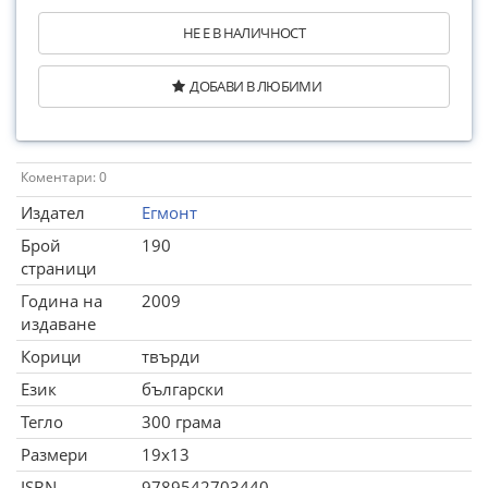
НЕ Е В НАЛИЧНОСТ
ДОБАВИ В ЛЮБИМИ
Коментари: 0
Издател
Егмонт
Брой
190
страници
Година на
2009
издаване
Корици
твърди
Език
български
Тегло
300 грама
Размери
19x13
ISBN
9789542703440