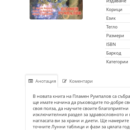
издаване
Корици
Език
Тегло
Размери
ISBN
Баркод
Категории
Анотация
Коментари
В новата книга на Пламен Румпалов са събра
ще имате начина да ръководите по-добре сво
своя полза, да научите своите благоприятни
изключителния раздел за здравословното и 
нагласата ви за храни и диети. Ще намерите
точните Лунни таблици и фази за цялата год