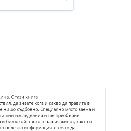
ина. С тази книга
вия, да знаете кога и какво да правите в
ите нищо съдбовно. Специално място заема и
годишни изследвания и ще преобърне
а и безпокойството в нашия живот, както и
го полезна информация, с която да