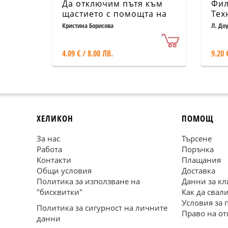
Да отключим пътя към
Фил
щастието с помощта на
Тех
зодиакалния си знак
нюа
Кристина Борисова
Л. До
4.09 € / 8.00 ЛВ.
9.20 
ХЕЛИКОН
ПОМОЩ
За нас
Търсене
Работа
Поръчка
Контакти
Плащания
Общи условия
Доставка
Политика за използване на
Данни за кл
"бисквитки"
Как да свал
Условия за 
Политика за сигурност на личните
Право на от
данни