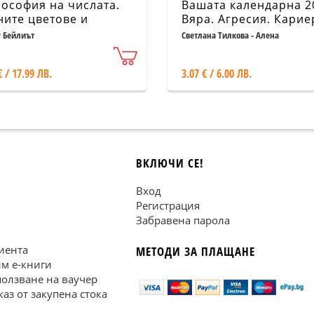
ософия на числата.
Вашата календарна 2
ните цветове и
Вяра. Агресия. Карие
нси
у Бейлиът
Светлана Тилкова - Алена
€ / 17.99 ЛВ.
3.07 € / 6.00 ЛВ.
ВКЛЮЧИ СЕ!
Вход
Регистрация
Забравена парола
иента
МЕТОДИ ЗА ПЛАЩАНЕ
им е-книги
ползване на ваучер
каз от закупена стока