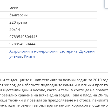
меки
български
220 грама
20x14
9789549504446
9789549504446
Астрология и номерология
,
Езотерика. Духовни
учения
,
Книги
ни тенденциите и напътствията за всички зодии за 2010 год
я живот, да избегнете подводните камъни и всички препятст
 и щастливи дни и часове, както и тези, в които да не прав
правилно хранене на всяка една зодия. Това е плод на 20-
 още техники и правила за преодоляване на стреса, паникат
ина, адаптираният за българи китайски хороскоп и още мно