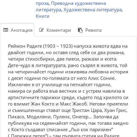
проза
,
Преводна художествена
литература
,
Художествена литература
,
Книги
Анотация
Коментари
Ревюта
Реймон Радиге (1903 – 1923) напуска живота едва на
двайсет години, но оставя след себе си два романа,
четири стихосбирки, две пиеси, разкази и есета.
Дете-чудо в литературата, рано съзрял в живота, той
на четиринайсет години изживява любовна история
с десет години по-голямата от него Алис Соние.
Изключен е от училище на петнайсет години,
намира си работа във вестник и с устрем навлиза в
артистичните парижки среди, където под крилото си
го взимат Жан Кокто и Макс Жакоб. Негови приятели
и съмишленици стават още Тристан Цара, Хуан Грис,
Пикасо, Модиляни, Пуленк, Oнегер... Започва да
публикува на седемнайсет години, пак тогава заедно
с Кокто създават списание „Льо кок паризиен”
(„Парижки петел”) – там първата статия на Радиге