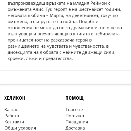
възпроизвеждащ връзката на младия Реймон с
омъжената Алис. Тук героят е на шестнайсет години,
неговата любима – Марта, на деветнайсет, току-що
омъжена, а съпругът е на война. Подобни
отношения не могат да не са драматични, но още по-
вълнуваща и впечатляваща в книгата е небивалата
проницателност на разказвача-герой в
разнищването на чувствата и чувствеността, в
дисекцията на любовта с нейните движещи сили,
кроежи, лъжи и предателства.
ХЕЛИКОН
ПОМОЩ
За нас
Търсене
Работа
Поръчка
Контакти
Плащания
Общи условия
Доставка