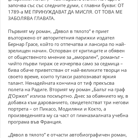
започва със със следните думи, с главни букви: ОТ
1789-а МЕ ПРИНУЖДАВАТ ДА МИСЛЯ. ОТ ТОВА МЕ
ЗАБОЛЯВА ГЛАВАТА.
Първият му роман, „Дявол в тялото” е приет
възторжено от авторитетния парижки издател
Бернар Грасе, който го отпечатва и лансира по най-
зрелищен начин. Оспорван от критиците и обявен
от общественото мнение за „аморален”, романът –
чийто първи тираж се изчерпва само за седмица –
бива обаче приветстван от най-великите творци на
своето време, които тутакси разпознават яркия
талант. Ненадейната кончина от тиф прекъсва
полета на Радиге. Вторият му роман „Балът на граф
Д’Оржел” излиза посмъртно. Днес за обаянието му, в
добавка към дарованието, свидетелстват три негови
портрета – от Пикасо, Модиляни и Кокто, а
произведенията му са част от гимназиалната учебна
програма във Франция.
„Дявол в тялото” е отчасти автобиографичен роман,