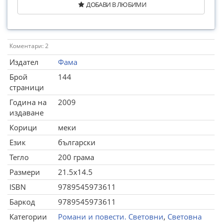
ДОБАВИ В ЛЮБИМИ
Коментари: 2
Издател
Фама
Брой
144
страници
Година на
2009
издаване
Корици
меки
Език
български
Тегло
200 грама
Размери
21.5x14.5
ISBN
9789545973611
Баркод
9789545973611
Категории
Романи и повести. Световни
,
Световна