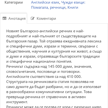
Категории
Английски език
,
Чужди езици:
Помагала, речници
,
Книги
Анотация
Коментари
Новият Българско-английски речник е най-
подробният и най-пълният от съществуващите на
българския пазар. Той отразява ежедневната лексика
и специфични думи, изрази и термини, свързани с
обществения, научния и културния ни живот, а също
и думи и изрази, отразяващи българските традиции
и специфични национални понятия.
Речникът съдържа над 145 000 думи, значения,
словосъчетания, пословици и поговорки.
Английските съответствия са над 410 000.
Структурата на речниковата статия позволява не
само думите да бъдат разбрани, но и да се използват
в разнообразни комуникативни ситуации. Това
превръща речника от справочник в активен
инструмент.
Речникът може да се ползва от хора с различно ниво