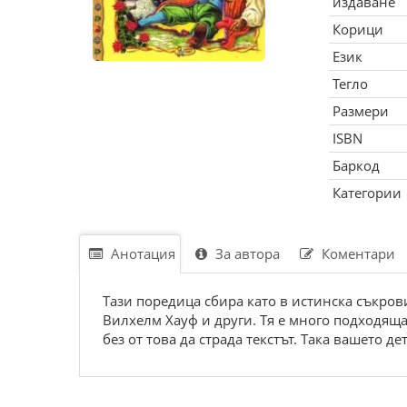
издаване
Корици
Език
Тегло
Размери
ISBN
Баркод
Категории
Анотация
За автора
Коментари
Тази поредица сбира като в истинска съкро
Вилхелм Хауф и други. Тя е много подходяща 
без от това да страда текстът. Така вашето 