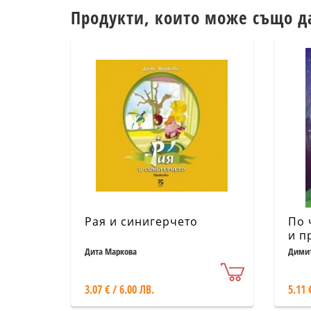
Продукти, които може също д
Рая и синигерчето
По 
и п
Дита Маркова
Димит
3.07 € / 6.00 ЛВ.
5.11 