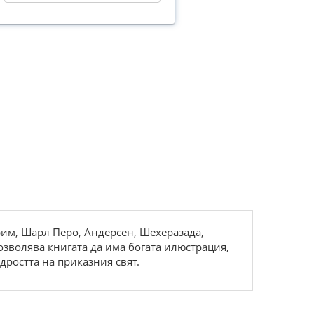
рим, Шарл Перо, Андерсен, Шехеразада,
позволява книгата да има богата илюстрация,
дростта на приказния свят.