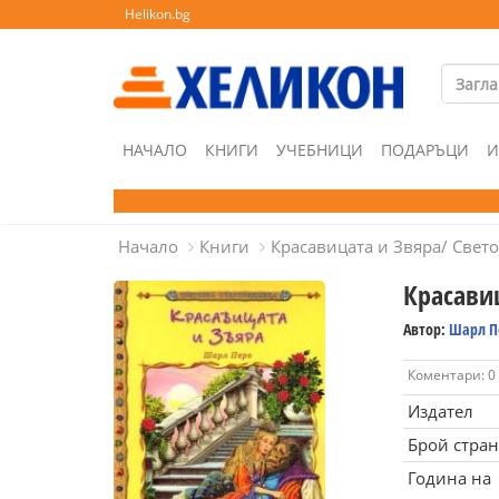
Helikon.bg
НАЧАЛО
КНИГИ
УЧЕБНИЦИ
ПОДАРЪЦИ
И
Начало
Книги
Красавицата и Звяра/ Све
Красави
Автор:
Шарл П
Коментари: 0
Издател
Брой стра
Година на