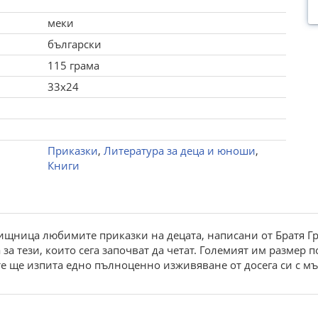
меки
български
115 грама
33x24
Приказки
,
Литература за деца и юноши
,
Книги
вищница любимите приказки на децата, написани от Братя Г
за тези, които сега започват да четат. Големият им размер 
дете ще изпита едно пълноценно изживяване от досега си с мъ