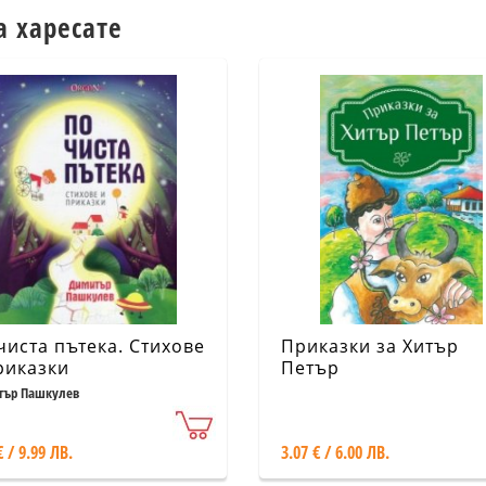
а харесате
чиста пътека. Стихове
Приказки за Хитър
риказки
Петър
ър Пашкулев
€ / 9.99 ЛВ.
3.07 € / 6.00 ЛВ.