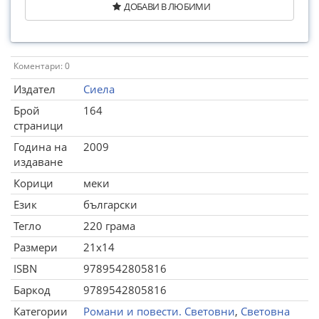
ДОБАВИ В ЛЮБИМИ
Коментари: 0
Издател
Сиела
Брой
164
страници
Година на
2009
издаване
Корици
меки
Език
български
Тегло
220 грама
Размери
21x14
ISBN
9789542805816
Баркод
9789542805816
Категории
Романи и повести. Световни
,
Световна