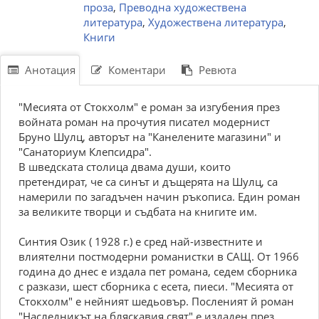
проза
,
Преводна художествена
литература
,
Художествена литература
,
Книги
Анотация
Коментари
Ревюта
"Месията от Стокхолм" е роман за изгубения през
войната роман на прочутия писател модернист
Бруно Шулц, авторът на "Канелените магазини" и
"Санаториум Клепсидра".
В шведската столица двама души, които
претендират, че са синът и дъщерята на Шулц, са
намерили по загадъчен начин ръкописа. Един роман
за великите творци и съдбата на книгите им.
Синтия Озик ( 1928 г.) е сред най-известните и
влиятелни постмодерни романистки в САЩ. От 1966
година до днес е издала пет романа, седем сборника
с разкази, шест сборника с есета, пиеси. "Месията от
Стокхолм" е нейният шедьовър. Посленият й роман
"Наследникът на бляскавия свят" е издаден през