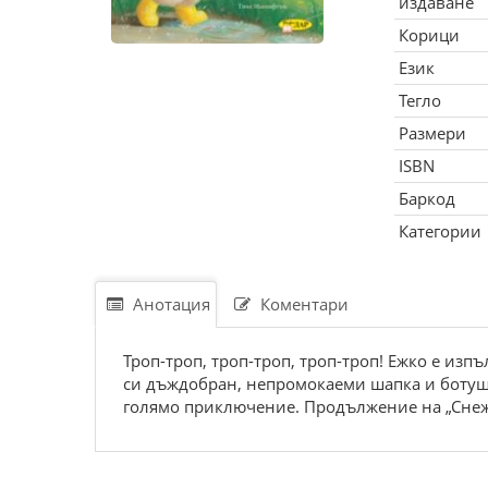
издаване
Корици
Език
Тегло
Размери
ISBN
Баркод
Категории
Анотация
Коментари
Троп-троп, троп-троп, троп-троп! Ежко е изп
си дъждобран, непромокаеми шапка и ботуши
голямо приключение. Продължение на „Снежн