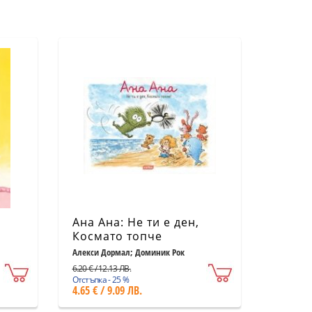
Ана Ана: Не ти е ден,
Космато топче
Алекси Дормал; Доминик Рок
6.20 € / 12.13 ЛВ.
Отстъпка - 25 %
4.65 € / 9.09 ЛВ.