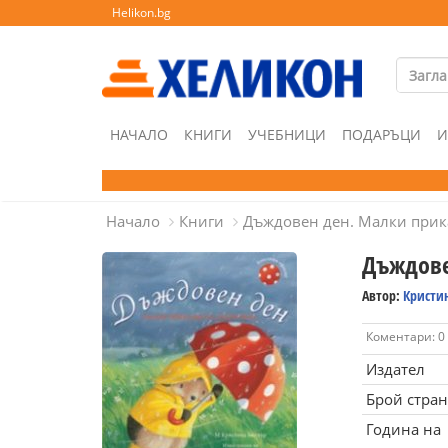
Helikon.bg
НАЧАЛО
КНИГИ
УЧЕБНИЦИ
ПОДАРЪЦИ
И
Начало
Книги
Дъждовен ден. Малки прика
Дъждове
Автор:
Кристи
Коментари: 0
Издател
Брой стра
Година на