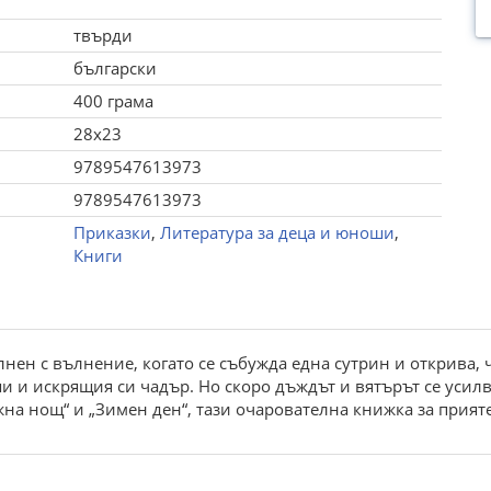
твърди
български
400 грама
28x23
9789547613973
9789547613973
Приказки
,
Литература за деца и юноши
,
Книги
ълнен с вълнение, когато се събужда една сутрин и открива,
 и искрящия си чадър. Но скоро дъждът и вятърът се усилв
а нощ“ и „Зимен ден“, тази очарователна книжка за прияте