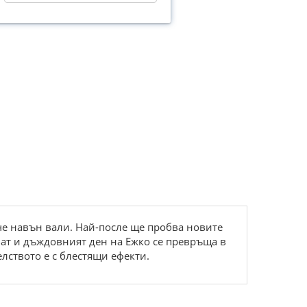
 че навън вали. Най-после ще пробва новите
ат и дъждовният ден на Ежко се превръща в
лството е с блестящи ефекти.