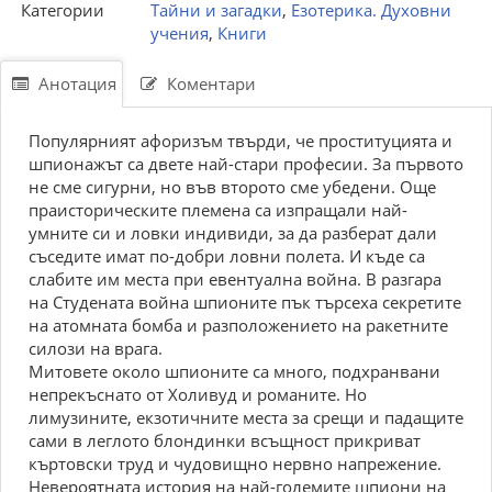
Категории
Тайни и загадки
,
Езотерика. Духовни
учения
,
Книги
Анотация
Коментари
Популярният афоризъм твърди, че проституцията и
шпионажът са двете най-стари професии. За първото
не сме сигурни, но във второто сме убедени. Още
праисторическите племена са изпращали най-
умните си и ловки индивиди, за да разберат дали
съседите имат по-добри ловни полета. И къде са
слабите им места при евентуална война. В разгара
на Студената война шпионите пък търсеха секретите
на атомната бомба и разположението на ракетните
силози на врага.
Митовете около шпионите са много, подхранвани
непрекъснато от Холивуд и романите. Но
лимузините, екзотичните места за срещи и падащите
сами в леглото блондинки всъщност прикриват
къртовски труд и чудовищно нервно напрежение.
Невероятната история на най-големите шпиони на