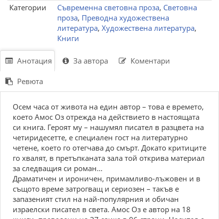
Категории
Съвременна световна проза
,
Световна
проза
,
Преводна художествена
литература
,
Художествена литература
,
Книги
Анотация
За автора
Коментари
Ревюта
Осем часа от живота на един автор – това е времето,
което Амос Оз отрежда на действието в настоящата
си книга. Героят му – нашумял писател в разцвета на
четиридесетте, е специален гост на литературно
четене, което го отегчава до смърт. Докато критиците
го хвалят, в претъпканата зала той открива материал
за следващия си роман…
Драматичен и ироничен, примамливо-лъжовен и в
същото време затрогващ и сериозен – такъв е
запазеният стил на най-популярния и обичан
израелски писател в света. Амос Оз е автор на 18