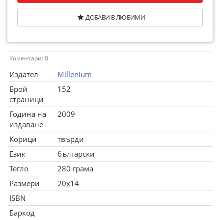
ДОБАВИ В ЛЮБИМИ
Коментари: 0
Издател
Millenium
Брой
152
страници
Година на
2009
издаване
Корици
твърди
Език
български
Тегло
280 грама
Размери
20x14
ISBN
Баркод