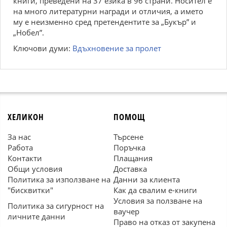
книги, преведени на 37 езика в 96 страни. Носител е
на много литературни награди и отличия, а името
му е неизменно сред претендентите за „Букър” и
„Нобел”.
Ключови думи:
Вдъхновение за пролет
ХЕЛИКОН
ПОМОЩ
За нас
Търсене
Работа
Поръчка
Контакти
Плащания
Общи условия
Доставка
Политика за използване на
Данни за клиента
"бисквитки"
Как да свалим е-книги
Условия за ползване на
Политика за сигурност на
ваучер
личните данни
Право на отказ от закупена