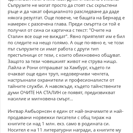
Съпрузите не могат просто да стоят със скръстени
ръце и да чакат официалното разследване да даде
някога резултат. Още повече, че бащата на Бернард е
намерен с разсечена глава. Преди смъртта си той е
получил от сина си картичка с текст: "Очите на
Сталин все още не виждат". Явно приятелят им е бил
по следите на нещо голямо. А още по-явно е, че този
път съпрузите си имат работа с други тип
престъпници от тези, с които обикновено общуват.
Защото за тези човешкият живот не струва нищо.
Лайла и Рони отпрашват за Хамбург, където ги
очакват още един труп, недоверчиви ченгета,
настръхнали охранители и професионалисти от
тайните служби. А навсякъде, където тайнствените
думи ОЧИТЕ НА СТАЛИН се появят, предизвикват
насилие и мигновена смърт...
Ингвар Амбьорнсен е един от най-значимите и най-
продавани норвежки писатели с общ тираж на
книгите си над 1 млн. екз. само в родината си.
Носител е на 11 литературни награди, а книгите му