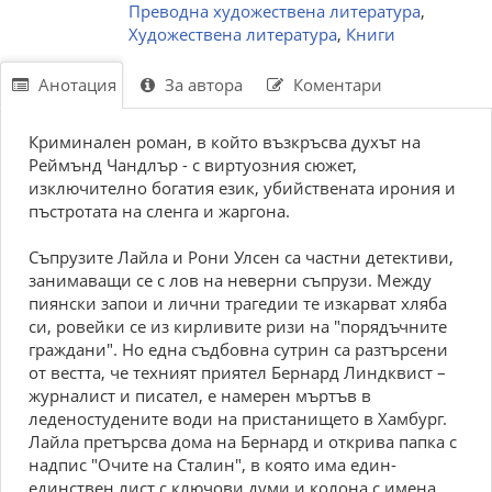
Преводна художествена литература
,
Художествена литература
,
Книги
Анотация
За автора
Коментари
Криминален роман, в който възкръсва духът на
Реймънд Чандлър - с виртуозния сюжет,
изключително богатия език, убийствената ирония и
пъстротата на сленга и жаргона.
Съпрузите Лайла и Рони Улсен са частни детективи,
занимаващи се с лов на неверни съпрузи. Между
пиянски запои и лични трагедии те изкарват хляба
си, ровейки се из кирливите ризи на "порядъчните
граждани". Но една съдбовна сутрин са разтърсени
от вестта, че техният приятел Бернард Линдквист –
журналист и писател, е намерен мъртъв в
леденостудените води на пристанището в Хамбург.
Лайла претърсва дома на Бернард и открива папка с
надпис "Очите на Сталин", в която има един-
единствен лист с ключови думи и колона с имена.