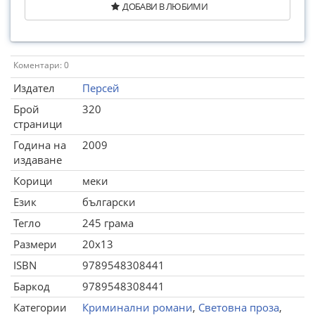
ДОБАВИ В ЛЮБИМИ
Коментари: 0
Издател
Персей
Брой
320
страници
Година на
2009
издаване
Корици
меки
Език
български
Тегло
245 грама
Размери
20x13
ISBN
9789548308441
Баркод
9789548308441
Категории
Криминални романи
,
Световна проза
,