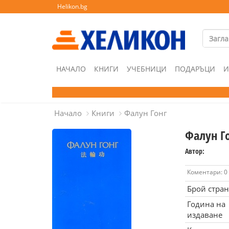
Helikon.bg
НАЧАЛО
КНИГИ
УЧЕБНИЦИ
ПОДАРЪЦИ
И
Начало
Книги
Фалун Гонг
Фалун Г
Автор:
Коментари: 0
Брой стра
Година на
издаване