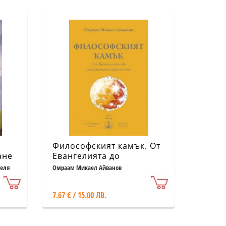
Философският камък. От
ане
Евангелията до
алхимичните трактати
теля
Омраам Микаел Айванов
7.67 € / 15.00 ЛВ.