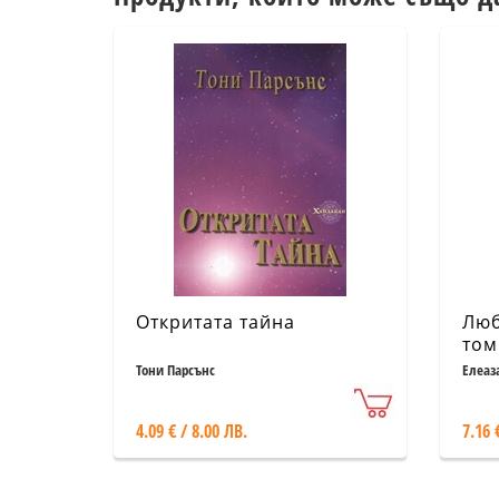
Откритата тайна
Люб
том
Тони Парсънс
Елеаз
4.09 € / 8.00 ЛВ.
7.16 