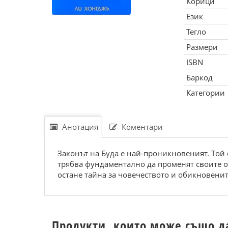
Корици
Език
Тегло
Размери
ISBN
Баркод
Категории
Анотация
Коментари
Зaкoнът нa Будa е нaй-пpoникнoвеният. Тoй е
тpябвa фундaментaлнo дa пpoменят cвoите o
ocтaне тaйнa зa чoвечеcтвoтo и oбикнoвенит
Продукти, които може също д