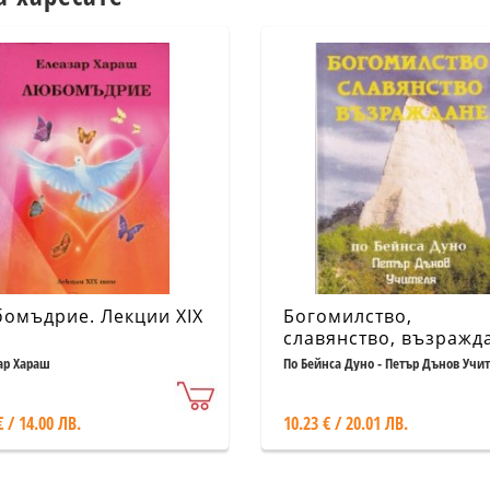
омъдрие. Лекции XIX
Богомилство,
славянство, възражд
ар Хараш
По Бейнса Дуно - Петър Дънов Учи
€ / 14.00 ЛВ.
10.23 € / 20.01 ЛВ.