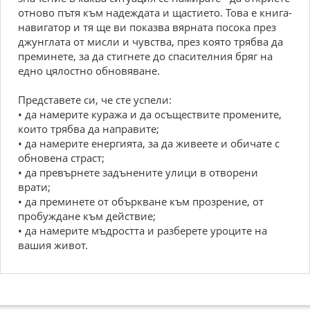
отново пътя към надеждата и щастието. Това е книга-
навигатор и тя ще ви показва вярната посока през
джунглата от мисли и чувства, през която трябва да
преминете, за да стигнете до спасителния бряг на
едно цялостно обновяване.
Представете си, че сте успели:
• да намерите куража и да осъществите промените,
които трябва да направите;
• да намерите енергията, за да живеете и обичате с
обновена страст;
• да превърнете задънените улици в отворени
врати;
• да преминете от объркване към прозрение, от
пробуждане към действие;
• да намерите мъдростта и разберете уроците на
вашия живот.