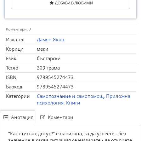
ДОБАВИ В ЛЮБИМИ
Коментари: 0
Издател
Дамян Яков
Корици
меки
Език
български
Тегло
309 грама
ISBN
9789545274473
Баркод
9789545274473
Категории
Самопознание и самопомощ
,
Приложна
психология
,
Книги
Анотация
Коментари
"Как стигнах дотук?" е написана, за да успеете - без
значение в каква ситуация се намирате - да откриете