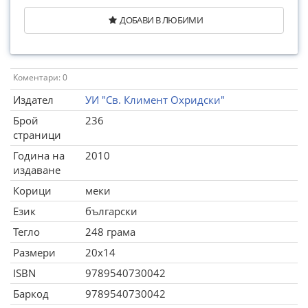
ДОБАВИ В ЛЮБИМИ
Коментари: 0
Издател
УИ "Св. Климент Охридски"
Брой
236
страници
Година на
2010
издаване
Корици
меки
Език
български
Тегло
248 грама
Размери
20x14
ISBN
9789540730042
Баркод
9789540730042