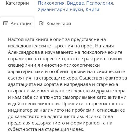
Категории
Психология. Видове
,
Психология
,
Хуманитарни науки
,
Книги
Анотация
Коментари
Настоящата книга е опит за представяне на
изследователските търсения на проф. Наталия
Александрова в изучаването на психологическите
параметри на стареенето, като се разкриват някои
специфични личностно-психологически
характеристики и особени прояви на психическите
състояния на стареещите хора. Съществен фактор за
адаптацията на хората в напреднала и старческа
възраст към изменящата се среда, към другите хора
и към себе си е тяхното самоприемане като активни
и действени личности. Проявите на тревожност са
индикатор за наличието на проблеми, отнасящи се
до качеството на адаптацията им. Всичко това
представя съдържанието и формираността на
субектността на стареещия човек.