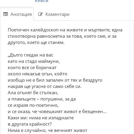
Книги
Анотация
Коментари
Поетичен калейдоскоп на живите и мъртвите, една
стихотворна равносметка за това, което сме, и за
другото, което ще станем.
„Дълго гледах на вас
като на стадо маймуни,
които все се боричкат
около някакъв огън, който
изобщо не е бил запален от тях и бездруго
накрая ще угасне от само себе си.
Ала огънят бе стъпкан,
а пламъците – потушени, за да
се изразя по-поетично,
и се оказа, че човешкият живот е безценен…
Кажи ми: нима не изпаднахте
в другата крайност?
Нима е случайно, че вечният живот