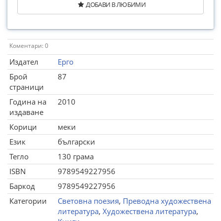
ДОБАВИ В ЛЮБИМИ
Коментари: 0
Издател
Ерго
Брой
87
страници
Година на
2010
издаване
Корици
меки
Език
български
Тегло
130 грама
ISBN
9789549227956
Баркод
9789549227956
Категории
Световна поезия
,
Преводна художествена
литература
,
Художествена литература
,