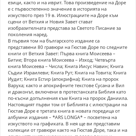
езици, както и на иврит. Това произведение на Доре
е с първостепенно значение в историята на
изкуството през 19 в. Илюстрациите на Доре към
сцени от Ветхия и Новия Завет стават
изобразителната представа за Светото Писание за
поколения наред.
В първия том на българското издание са
представени 80 гравюри на Гюстав Доре по следните
книги от Ветхия Завет: Първа книга Моисеева –
Битие; Втора книга Моисеева – Изход; Четвърта
книга Моисеева – Числа; Книга Иисус Навин; Книга
Съдии Израилеви; Книга Рут; Книга на Товита; Книга
Иудит; Книга Естир (апокрифна); Книга на пророк
Варуха; както и апокрифните текстове Сусана и Вил
и драконът, включени в протестанската Библия като
по-късни допълнения към Книга на пророк Даниила.
Настоящият първи том от Библията с илюстрации на
Гюстав Доре е третата книга в новата поредица от
албумни издания – *ARS LONGA* – посветена на
изкуството на графиката. В нея ще ви представим
колекции от гравюри както на Гюстав Доре, така и на