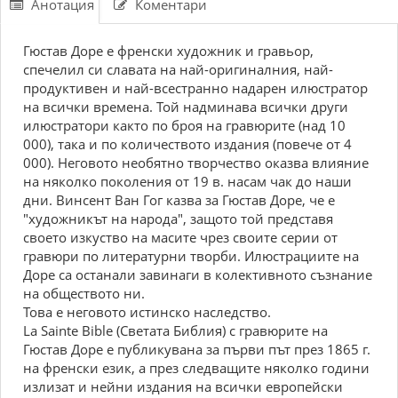
Анотация
Коментари
Гюстав Доре е френски художник и гравьор,
спечелил си славата на най-оригиналния, най-
продуктивен и най-всестранно надарен илюстратор
на всички времена. Той надминава всички други
илюстратори както по броя на гравюрите (над 10
000), така и по количеството издания (повече от 4
000). Неговото необятно творчество оказва влияние
на няколко поколения от 19 в. насам чак до наши
дни. Винсент Ван Гог казва за Гюстав Доре, че е
"художникът на народа", защото той представя
своето изкуство на масите чрез своите серии от
гравюри по литературни творби. Илюстрациите на
Доре са останали завинаги в колективното съзнание
на обществото ни.
Това е неговото истинско наследство.
La Sainte Bible (Светата Библия) с гравюрите на
Гюстав Доре е публикувана за първи път през 1865 г.
на френски език, а през следващите няколко години
излизат и нейни издания на всички европейски