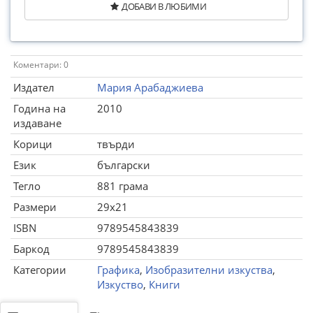
ДОБАВИ В ЛЮБИМИ
Коментари: 0
Издател
Мария Арабаджиева
Година на
2010
издаване
Корици
твърди
Език
български
Тегло
881 грама
Размери
29x21
ISBN
9789545843839
Баркод
9789545843839
Категории
Графика
,
Изобразителни изкуства
,
Изкуство
,
Книги