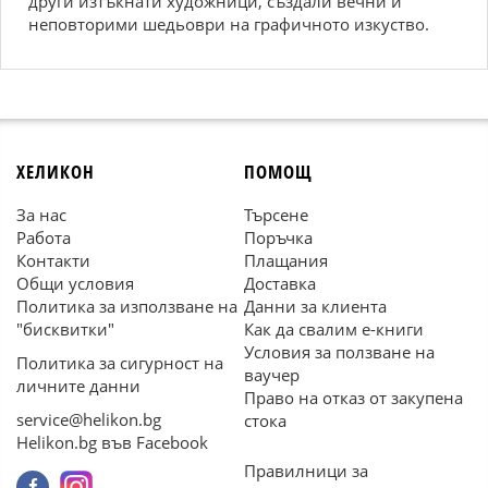
други изтъкнати художници, създали вечни и
неповторими шедьоври на графичното изкуство.
ХЕЛИКОН
ПОМОЩ
За нас
Търсене
Работа
Поръчка
Контакти
Плащания
Общи условия
Доставка
Политика за използване на
Данни за клиента
"бисквитки"
Как да свалим е-книги
Условия за ползване на
Политика за сигурност на
ваучер
личните данни
Право на отказ от закупена
service@helikon.bg
стока
Helikon.bg във Facebook
Правилници за