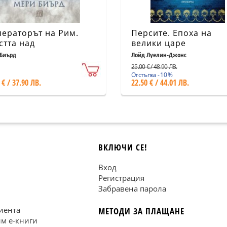
ераторът на Рим.
Персите. Епоха на
стта над
велики царе
вноримския свят
Биърд
Лойд Луелин-Джонс
ърда корица)
25.00 € / 48.90 ЛВ.
Отстъпка - 10 %
 € / 37.90 ЛВ.
22.50 € / 44.01 ЛВ.
ВКЛЮЧИ СЕ!
Вход
Регистрация
Забравена парола
иента
МЕТОДИ ЗА ПЛАЩАНЕ
им е-книги