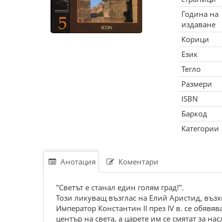
Година на
издаване
Корици
Език
Тегло
Размери
ISBN
Баркод
Категории
Анотация
Коментари
"Светът е станал един голям град!".
Този ликуващ възглас на Елий Аристид, възх
Император Константин II през IV в. се обявя
център на света, а царете им се смятат за 