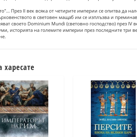
о"... През II век всяка от четирите империи се опитва да на
 Върховенството в световен мащаб им се изплъзва и преминав
ват своето Dominium Mundi (световно господство) през IV в
уми, историята на големите империи през последните три век
не.
а харесате