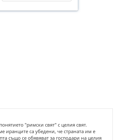
онятието "римски свят" с целия свят.
ме иранците са убедени, че страната им е
пта също се обявяват за господари на целия