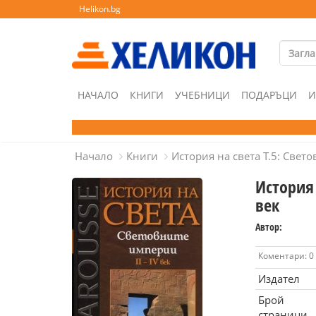
Helikon.bg
НАЧАЛО
КНИГИ
УЧЕБНИЦИ
ПОДАРЪЦИ
И
Начало
Книги
История на света Т.5: Свето
История 
век
Автор:
Коментари: 0
Издател
Брой
страници