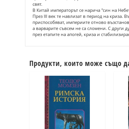
свят.
В Китай императорът се нарича "син на Небет
През III век те навлизат в период на криза.
приспособяват, империите отново възстановя
а варварите съвсем не са сломени. С други д
през етапите на апогей, криза и стабилизира
Продукти, които може също д