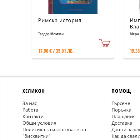
Римска история
Имп
Вла
дре
Теодор Момзен
Мери 
(тв
17.90 € / 35.01 ЛВ.
19.38
ХЕЛИКОН
ПОМОЩ
За нас
Търсене
Работа
Поръчка
Контакти
Плащания
Общи условия
Доставка
Политика за използване на
Данни за кл
"бисквитки"
Как да свал