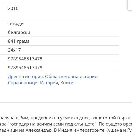
2010
твърди
български
841 грама
24x17
9789548517478
9789548517478
Древна история
,
Обща световна история.
Справочници
,
История
,
Книги
валяващ Рим, предизвиква усмивка днес, защото той бърка п
ва за "господар на всички земи под слънцето". По същото вре
наследници на Александър. В Индия императорите Кушана и Гу