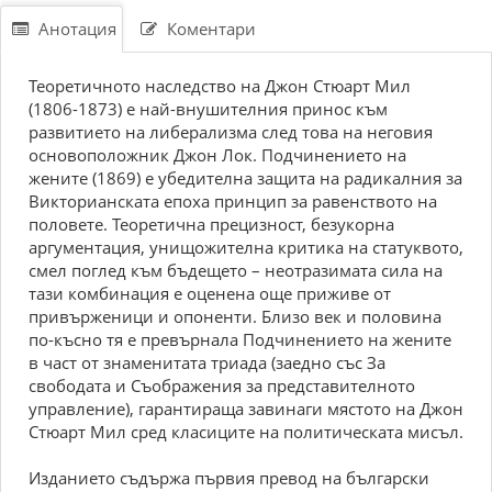
Анотация
Коментари
Теоретичното наследство на Джон Стюарт Мил
(1806-1873) е най-внушителния принос към
развитието на либерализма след това на неговия
основоположник Джон Лок. Подчинението на
жените (1869) е убедителна защита на радикалния за
Викторианската епоха принцип за равенството на
половете. Теоретична прецизност, безукорна
аргументация, унищожителна критика на статуквото,
смел поглед към бъдещето – неотразимата сила на
тази комбинация е оценена още приживе от
привърженици и опоненти. Близо век и половина
по-късно тя е превърнала Подчинението на жените
в част от знаменитата триада (заедно със За
свободата и Съображения за представителното
управление), гарантираща завинаги мястото на Джон
Стюарт Мил сред класиците на политическата мисъл.
Изданието съдържа първия превод на български