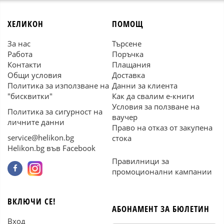
ХЕЛИКОН
ПОМОЩ
За нас
Търсене
Работа
Поръчка
Контакти
Плащания
Общи условия
Доставка
Политика за използване на
Данни за клиента
"бисквитки"
Как да свалим е-книги
Условия за ползване на
Политика за сигурност на
ваучер
личните данни
Право на отказ от закупена
service@helikon.bg
стока
Helikon.bg във Facebook
Правилници за
промоционални кампании
ВКЛЮЧИ СЕ!
АБОНАМЕНТ ЗА БЮЛЕТИН
Вход