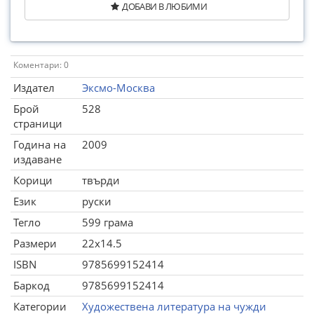
ДОБАВИ В ЛЮБИМИ
Коментари: 0
Издател
Эксмо-Москва
Брой
528
страници
Година на
2009
издаване
Корици
твърди
Език
руски
Тегло
599 грама
Размери
22x14.5
ISBN
9785699152414
Баркод
9785699152414
Категории
Художествена литература на чужди