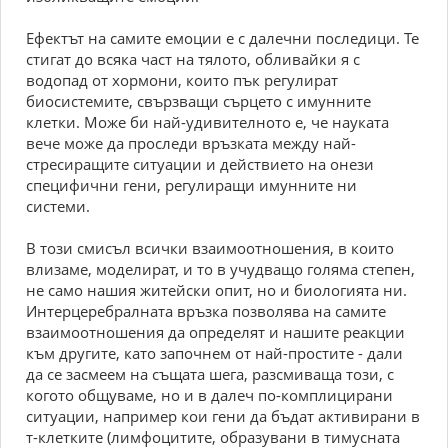
Ефектът на самите емоции е с далечни последици. Те
стигат до всяка част на тялото, обливайки я с
водопад от хормони, които пък регулират
биосистемите, свързващи сърцето с имунните
клетки. Може би най-удивителното е, че науката
вече може да проследи връзката между най-
стресиращите ситуации и действието на онези
специфични гени, регулиращи имунните ни
системи.
В този смисъл всички взаимоотношения, в които
влизаме, моделират, и то в учудващо голяма степен,
не само нашия житейски опит, но и биологията ни.
Интерцеребралната връзка позволява на самите
взаимоотношения да определят и нашите реакции
към другите, като започнем от най-простите - дали
да се засмеем на същата шега, разсмиваща този, с
когото общуваме, но и в далеч по-комплицирани
ситуации, например кои гени да бъдат активирани в
т-клетките (лимфоцитите, образувани в тимусната