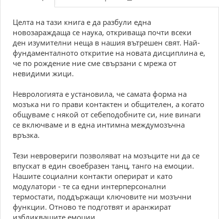
Целта на тази книга е да разбули една
новозараждаща се наука, откриваща почти всеки
ден изумителни неща в нашия вътрешен свят. Най-
фундаменталното откритие на новата дисциплина е,
че по рождение ние сме свързани с мрежа от
невидими жици.
Неврологията е установила, че самата форма на
мозъка ни го прави контактен и общителен, а когато
общуваме с някой от себеподобните си, ние винаги
се включваме и в една интимна междумозъчна
връзка.
Тези невровериги позволяват на мозъците ни да се
впускат в един своебразен танц, танго на емоции.
Нашите социални контакти оперират и като
модулатори - те са едни интерперсонални
термостати, поддържащи ключовите ни мозъчни
функции. Отново те подготвят и аранжират
избликващите емоции.