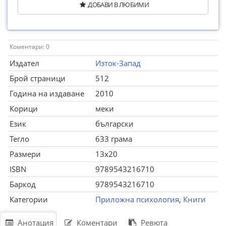
ДОБАВИ В ЛЮБИМИ
Коментари: 0
Издател
Изток-Запад
Брой страници
512
Година на издаване
2010
Корици
меки
Език
български
Тегло
633 грама
Размери
13x20
ISBN
9789543216710
Баркод
9789543216710
Категории
Приложна психология
,
Книги
Анотация
Коментари
Ревюта