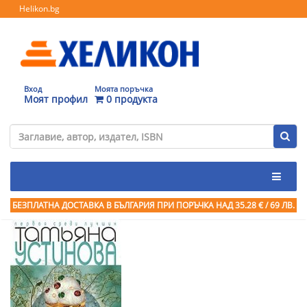
Helikon.bg
Вход
Моята поръчка
Моят профил
0 продукта
БЕЗПЛАТНА ДОСТАВКА В БЪЛГАРИЯ ПРИ ПОРЪЧКА
НАД 35.28 € / 69 ЛВ.