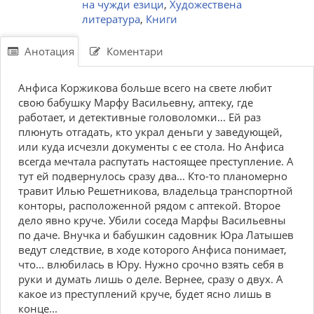
на чужди езици
,
Художествена
литература
,
Книги
Анотация
Коментари
Анфиса Коржикова больше всего на свете любит
свою бабушку Марфу Васильевну, аптеку, где
работает, и детективные головоломки... Ей раз
плюнуть отгадать, кто украл деньги у заведующей,
или куда исчезли документы с ее стола. Но Анфиса
всегда мечтала распутать настоящее преступление. А
тут ей подвернулось сразу два... Кто-то планомерно
травит Илью Решетникова, владельца транспортной
конторы, расположенной рядом с аптекой. Второе
дело явно круче. Убили соседа Марфы Васильевны
по даче. Внучка и бабушкин садовник Юра Латышев
ведут следствие, в ходе которого Анфиса понимает,
что... влюбилась в Юру. Нужно срочно взять себя в
руки и думать лишь о деле. Вернее, сразу о двух. А
какое из преступлений круче, будет ясно лишь в
конце...