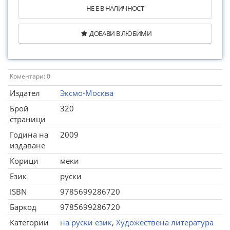
НЕ Е В НАЛИЧНОСТ
ДОБАВИ В ЛЮБИМИ
Коментари: 0
Издател
Эксмо-Москва
Брой
320
страници
Година на
2009
издаване
Корици
меки
Език
руски
ISBN
9785699286720
Баркод
9785699286720
Категории
на руски език
,
Художествена литература