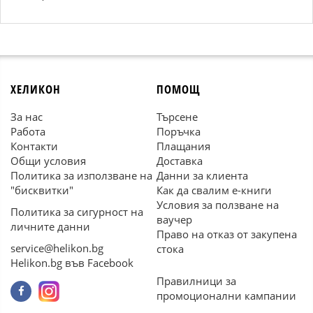
ХЕЛИКОН
ПОМОЩ
За нас
Търсене
Работа
Поръчка
Контакти
Плащания
Общи условия
Доставка
Политика за използване на
Данни за клиента
"бисквитки"
Как да свалим е-книги
Условия за ползване на
Политика за сигурност на
ваучер
личните данни
Право на отказ от закупена
service@helikon.bg
стока
Helikon.bg във Facebook
Правилници за
промоционални кампании