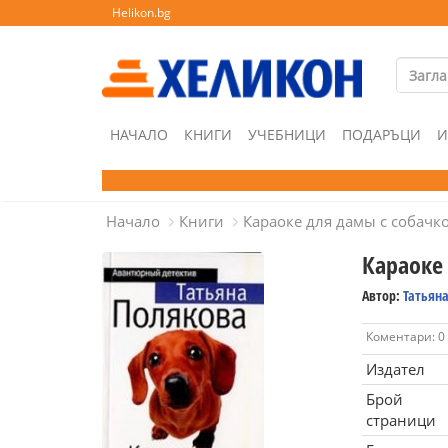
Helikon.bg
НАЧАЛО
КНИГИ
УЧЕБНИЦИ
ПОДАРЪЦИ
И
Начало
Книги
Караоке для дамы с собачк
Караоке
Автор:
Татьян
Коментари: 0
Издател
Брой
страници