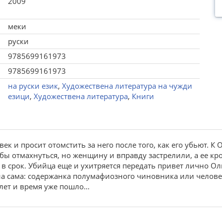
2009
меки
руски
9785699161973
9785699161973
на руски език
,
Художествена литература на чужди
езици
,
Художествена литература
,
Книги
к и просит отомстить за него после того, как его убьют. К
ы отмахнуться, но женщину и вправду застрелили, а ее кр
в срок. Убийца еще и ухитряется передать привет лично Ол
она сама: содержанка полумафиозного чиновника или челове
олет и время уже пошло…