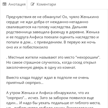
Анотация
Коментари
Предчувствия ее не обманули! Ох, чуяло Женькино
сердце: не жди добра от нежданно-негаданно
свалившегося на голову наследства. Дальняя
родственница завещала фазенду в деревне. Женька
и ее подруга Анфиса поехали оценить наследство и
попали в дом... с привидением. В первую же ночь
оно их и побеспокоило
. Местные жители называют это место "нехорошим".
Но самое страшное случилось, когда сосед открыл
заколоченную дверь в одну из комнат.
Вместо клада подруг ждал в подполе не очень
приятный сюрприз...
А утром Женька и Анфиса обнаружили, что их
"сюрприз"... исчез. Зато за забором появился еще
один... И надо бы уехать подальше от гиблого места,
но - любопытство сгубило кошку. Расследование