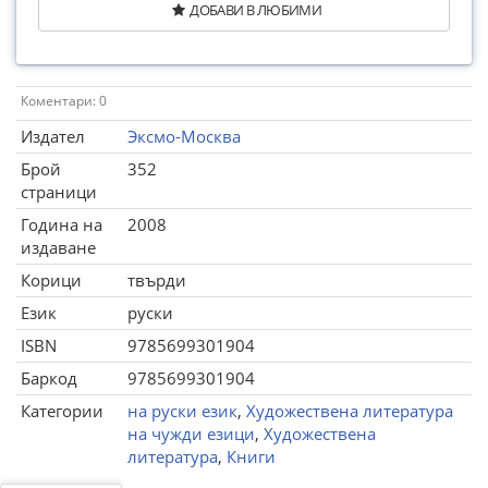
ДОБАВИ В ЛЮБИМИ
Коментари: 0
Издател
Эксмо-Москва
Брой
352
страници
Година на
2008
издаване
Корици
твърди
Език
руски
ISBN
9785699301904
Баркод
9785699301904
Категории
на руски език
,
Художествена литература
на чужди езици
,
Художествена
литература
,
Книги