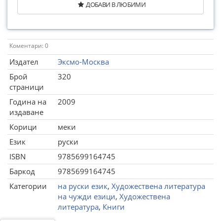
ДОБАВИ В ЛЮБИМИ
Коментари: 0
Издател
Эксмо-Москва
Брой
320
страници
Година на
2009
издаване
Корици
меки
Език
руски
ISBN
9785699164745
Баркод
9785699164745
Категории
на руски език
,
Художествена литература
на чужди езици
,
Художествена
литература
,
Книги