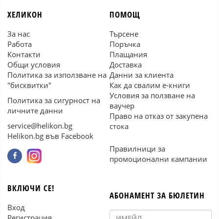
ХЕЛИКОН
ПОМОЩ
За нас
Търсене
Работа
Поръчка
Контакти
Плащания
Общи условия
Доставка
Политика за използване на
Данни за клиента
"бисквитки"
Как да свалим е-книги
Условия за ползване на
Политика за сигурност на
ваучер
личните данни
Право на отказ от закупена
service@helikon.bg
стока
Helikon.bg във Facebook
Правилници за
промоционални кампании
ВКЛЮЧИ СЕ!
АБОНАМЕНТ ЗА БЮЛЕТИН
Вход
Регистрация