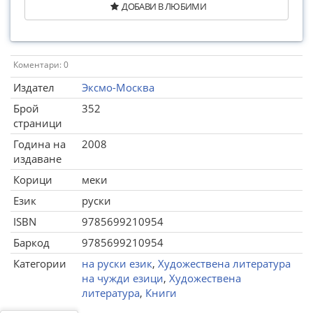
ДОБАВИ В ЛЮБИМИ
Коментари: 0
Издател
Эксмо-Москва
Брой
352
страници
Година на
2008
издаване
Корици
меки
Език
руски
ISBN
9785699210954
Баркод
9785699210954
Категории
на руски език
,
Художествена литература
на чужди езици
,
Художествена
литература
,
Книги