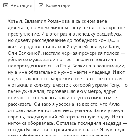
Анотация
Коментари
Хоть я, Евлампия Романова, в сыскном деле
дилетант, на моем личном счету не одно раскрытое
преступление. И в этот раз я в лепешку расшибусь,
но доведу расследование до победного конца... В
жизни родственницы моей лучшей подруги Кати,
Оли Белкиной, настала черная-пречерная полоса —
убили ее мужа, затем на нее напали и похитили
новорожденного сына Гену. Белкина в реанимации,
ну а мне обязательно нужно найти младенца. И вот
в деле наконец-то забрезжил свет в конце тоннеля —
я отыскала коляску, вместе с которой украли Гену. Но
пьянчужка Алла, торговавшая ею у метро, вдруг
внезапно скончалась, так и не успев ничего мне
рассказать. Однако я уверена на все сто, что Алла
отправилась на тот свет не случайно. Затем утонул
парень, подсунувший ей отравленную водку. И эта
ниточка оборвалась. Осталась последняя надежда —
соседка Белкиной по родильной палате. Я чувствую
всеми фибрами души — истина где-то рядом...