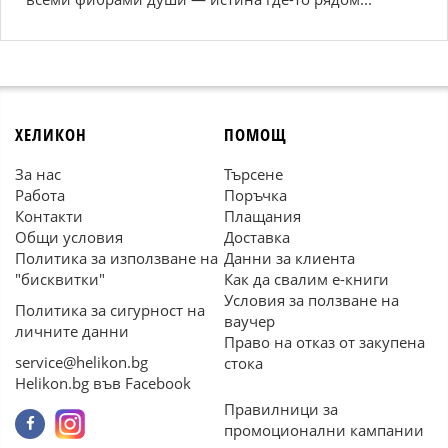
ХЕЛИКОН
ПОМОЩ
За нас
Търсене
Работа
Поръчка
Контакти
Плащания
Общи условия
Доставка
Политика за използване на
Данни за клиента
"бисквитки"
Как да свалим е-книги
Условия за ползване на
Политика за сигурност на
ваучер
личните данни
Право на отказ от закупена
service@helikon.bg
стока
Helikon.bg във Facebook
Правилници за
промоционални кампании