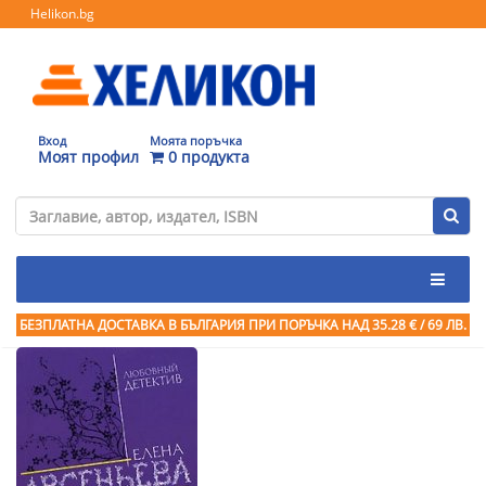
Helikon.bg
Вход
Моята поръчка
Моят профил
0 продукта
БЕЗПЛАТНА ДОСТАВКА В БЪЛГАРИЯ ПРИ ПОРЪЧКА
НАД 35.28 € / 69 ЛВ.