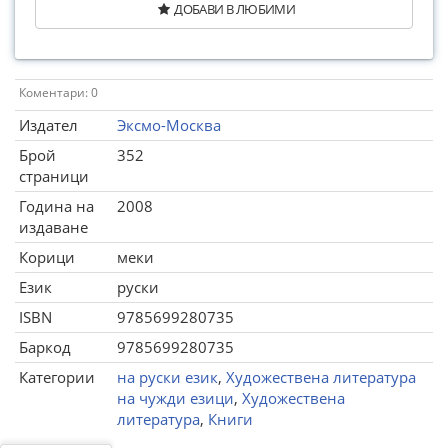
ДОБАВИ В ЛЮБИМИ
Коментари: 0
Издател
Эксмо-Москва
Брой
352
страници
Година на
2008
издаване
Корици
меки
Език
руски
ISBN
9785699280735
Баркод
9785699280735
Категории
на руски език
,
Художествена литература
на чужди езици
,
Художествена
литература
,
Книги