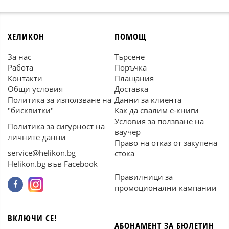
ХЕЛИКОН
ПОМОЩ
За нас
Търсене
Работа
Поръчка
Контакти
Плащания
Общи условия
Доставка
Политика за използване на
Данни за клиента
"бисквитки"
Как да свалим е-книги
Условия за ползване на
Политика за сигурност на
ваучер
личните данни
Право на отказ от закупена
service@helikon.bg
стока
Helikon.bg във Facebook
Правилници за
промоционални кампании
ВКЛЮЧИ СЕ!
АБОНАМЕНТ ЗА БЮЛЕТИН