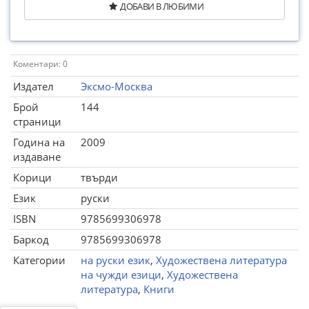
ДОБАВИ В ЛЮБИМИ
Коментари: 0
Издател
Эксмо-Москва
Брой
144
страници
Година на
2009
издаване
Корици
твърди
Език
руски
ISBN
9785699306978
Баркод
9785699306978
Категории
на руски език
,
Художествена литература
на чужди езици
,
Художествена
литература
,
Книги