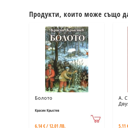
Продукти, които може също д
Болото
А. 
Дву
Красин Крыстев
6.14 € / 12.01 ЛВ.
5.11 