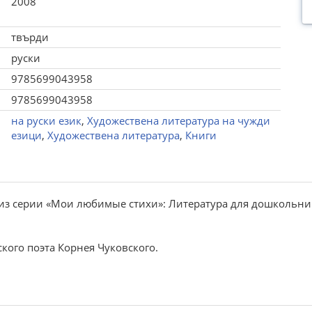
2008
твърди
руски
9785699043958
9785699043958
на руски език
,
Художествена литература на чужди
езици
,
Художествена литература
,
Книги
из серии «Мои любимые стихи»: Литература для дошкольни
кого поэта Корнея Чуковского.