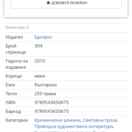
ДОБАВИ В ЛЮБИМИ
Коментари: 0
Издател
Еднорог
Брой
304
страници
Година на
2010
издаване
Корици
меки
Език
български
Тегло
250 грама
ISBN
9789543650675
Баркод
9789543650675
Категории
Криминални романи
,
Световна проза
,
Преводна художествена литература
,