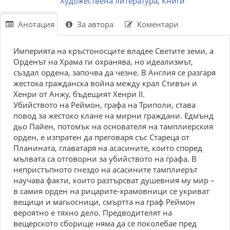
Художествена литература
,
Книги
Анотация
За автора
Коментари
Империята на кръстоносците владее Светите земи, а
Орденът на Храма ги охранява, но идеализмът,
създал ордена, започва да чезне. В Англия се разгаря
жестока гражданска война между крал Стивън и
Хенри от Анжу, бъдещият Хенри II.
Убийството на Реймон, графа на Триполи, става
повод за жестоко клане на мирни граждани. Едмънд
дьо Пайен, потомък на основателя на тамплиерския
орден, е изпратен да преговаря със Стареца от
Планината, главатаря на асасините, които според
мълвата са отговорни за убийството на графа. В
непристъпното гнездо на асасините тамплиерът
научава факти, които разтърсват душевния му мир –
в самия орден на рицарите-храмовници се укриват
вещици и магьосници, смъртта на граф Реймон
вероятно е тяхно дело. Предводителят на
вещерското сборище няма да се поколебае пред