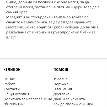
нищо, дори да си послужи с черна магия, за да
отстрани всеки, застанал на пътя му – дори това да е
самият крал.
Младият и чистосърдечен тамплиер тръгва по
следите на магьосника, за да разгадае мрачните
мистерии, които водят от Гроба Господен до Англия,
разкъсвана от интриги и кръвопролитни битки за
власт...
ХЕЛИКОН
ПОМОЩ
За нас
Търсене
Работа
Поръчка
Контакти
Плащания
Общи условия
Доставка
Политика за използване на
Данни за клиента
"бисквитки"
Как да свалим е-книги