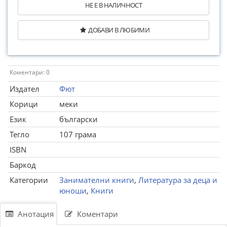
НЕ Е В НАЛИЧНОСТ
ДОБАВИ В ЛЮБИМИ
Коментари: 0
Издател
Фют
Корици
меки
Език
български
Тегло
107 грама
ISBN
Баркод
Категории
Занимателни книги
,
Литература за деца и
юноши
,
Книги
Анотация
Коментари