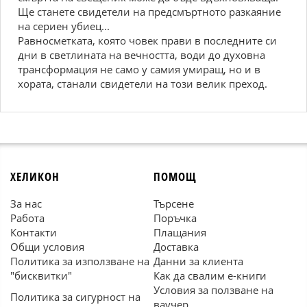
Ще станете свидетели на предсмъртното разкаяние
на сериен убиец...
Равносметката, която човек прави в последните си
дни в светлината на вечността, води до духовна
трансформация не само у самия умиращ, но и в
хората, станали свидетели на този велик преход.
ХЕЛИКОН
ПОМОЩ
За нас
Търсене
Работа
Поръчка
Контакти
Плащания
Общи условия
Доставка
Политика за използване на
Данни за клиента
"бисквитки"
Как да свалим е-книги
Условия за ползване на
Политика за сигурност на
ваучер