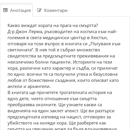
Анотация
Коментари
Какво виждат хората на прага на смъртта?
Д-р Джон Лерма, ръководител на хосписа към най-
големия в света медицински център в Хюстън,
отговаря на този въпрос в книгата си „Пътуване към
светлината”. В нея той е събрал множество
свидетелства за предсмъртните преживявания на
неизлечимо болни пациенти. Историите на тези
хора, различни като характер и съдба, си приличат
по едно: всички те са получили утеха и безусловна
любов от божествени създания, които описват като
ангели и архангели.
В книгата ще прочетете трогателната история на
едно дете, чието отношение към смъртта
преобразява околните. Ще узнаете какви са
виденията на един заклет атеист. Ще ви разтърси
предсмъртната изповед на нацист, отговорен за
убийството на хиляди хора. Ще разберете как
смъртта на свещеник може да бъде вдъхновяваща.