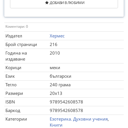
ДОБАВИ В ЛЮБИМИ
Коментари: 0
Издател
Хермес
Брой страници
216
Година на
2010
издаване
Корици
меки
Език
български
Тегло
240 грама
Размери
20x13
ISBN
9789542608578
Баркод
9789542608578
Категории
Езотерика. Духовни учения
,
Книги