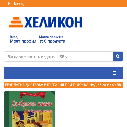
Helikon.bg
Вход
Моята поръчка
Моят профил
0 продукта
БЕЗПЛАТНА ДОСТАВКА В БЪЛГАРИЯ ПРИ ПОРЪЧКА
НАД 35.28 € / 69 ЛВ.