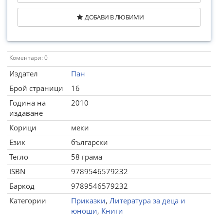
ДОБАВИ В ЛЮБИМИ
Коментари: 0
Издател
Пан
Брой страници
16
Година на
2010
издаване
Корици
меки
Език
български
Тегло
58 грама
ISBN
9789546579232
Баркод
9789546579232
Категории
Приказки
,
Литература за деца и
юноши
,
Книги