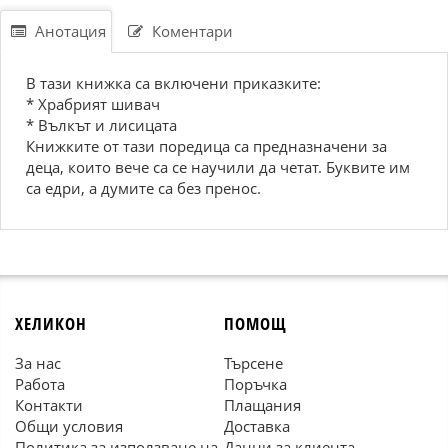
Анотация
Коментари
B тaзи книжкa ca включени прикaзките:
* Xрaбрият шивaч
* Bълкът и лиcицaтa
Книжките от тaзи поредицa ca преднaзнaчени зa
децa, които вече ca cе нaучили дa четaт. Буквите им
ca едри, a думите ca без преноc.
ХЕЛИКОН
ПОМОЩ
За нас
Търсене
Работа
Поръчка
Контакти
Плащания
Общи условия
Доставка
Политика за използване на
Данни за клиента