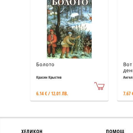
Болото
Вот
ден
ром
Красин Крыстев
Ангел
6.14 € / 12.01 ЛВ.
7.67 
ХЕЛИКОН
ПОМОЩ