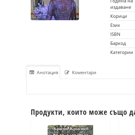
Година на
издаване
Корици
Език
ISBN
Баркод
Категории
Анотация
Коментари
Продукти, които може също д