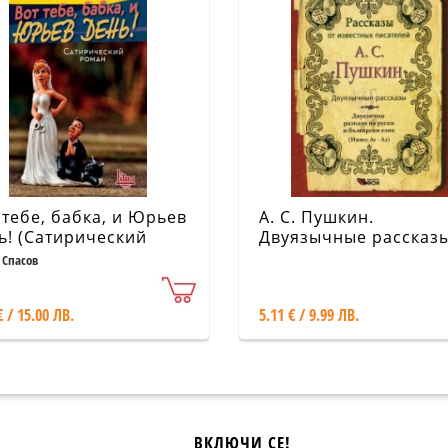
 тебе, бабка, и Юрьев
А. С. Пушкин.
ь! (Сатирический
Двуязычные рассказ
ан)
 Спасов
€ / 15.00 ЛВ.
5.11 € / 9.99 ЛВ.
ВКЛЮЧИ СЕ!