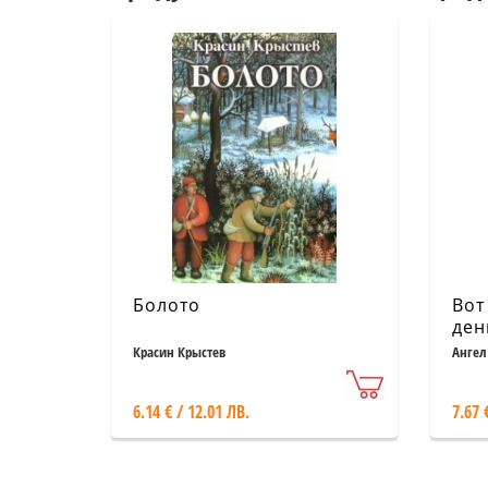
Болото
Вот
ден
ром
Красин Крыстев
Ангел
6.14 € / 12.01 ЛВ.
7.67 