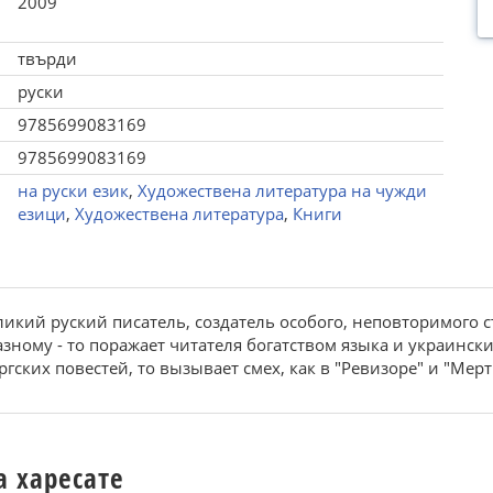
2009
твърди
руски
9785699083169
9785699083169
на руски език
,
Художествена литература на чужди
езици
,
Художествена литература
,
Книги
ликий руский писатель, создатель особого, неповторимого ст
азному - то поражает читателя богатством языка и украински
гских повестей, то вызывает смех, как в "Ревизоре" и "Мер
а харесате