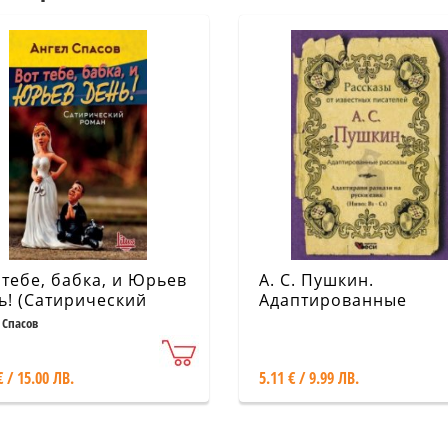
 тебе, бабка, и Юрьев
А. С. Пушкин.
ь! (Сатирический
Адаптированные
ан)
рассказы (Ниво: В1-С
 Спасов
€ / 15.00 ЛВ.
5.11 € / 9.99 ЛВ.