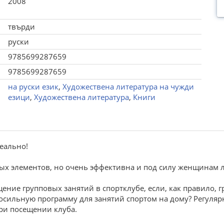
2008
твърди
руски
9785699287659
9785699287659
на руски език
,
Художествена литература на чужди
езици
,
Художествена литература
,
Книги
реально!
ых элементов, но очень эффективна и под силу женщинам л
ение групповых занятий в спортклубе, если, как правило, г
посильную программу для занятий спортом на дому? Регуля
ри посещении клуба.