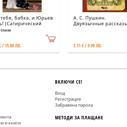
 тебе, бабка, и Юрьев
А. С. Пушкин.
ь! (Сатирический
Двуязычные рассказ
ан)
 Спасов
€ / 15.00 ЛВ.
5.11 € / 9.99 ЛВ.
ВКЛЮЧИ СЕ!
Вход
Регистрация
Забравена парола
иента
МЕТОДИ ЗА ПЛАЩАНЕ
им е-книги