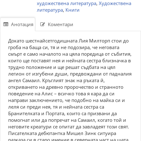
художествена литература
,
Художествена
литература
,
Книги
Анотация
Коментари
Докато шестнайсетгодишната Лия Милторп стои до
гроба на баща си, тя и не подозира, че неговата
смърт е само началото на цяла поредица от събития,
които ще поставят нея и нейната сестра близначка в
трудно положение и ще решат съдбата на цял
легион от изгубени души, предвождани от падналия
ангел Самаил. Кръглият знак на ръката й,
откриването на древно пророчество и странното
поведение на Алис – всичко това я кара да си
направи заключението, че подобно на майка си и
леля си преди нея, тя и нейната сестра са
Бранителката и Портата, които са призвани да
помогнат или да попречат на Самаил, когато той и
неговите креатури се опитат да завладеят този свят.
Писателката дебютантка Мишел Зинк ситуира
разказа си в старо имение в северната част на щата