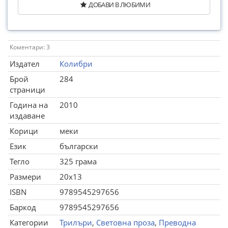
ДОБАВИ В ЛЮБИМИ
Коментари: 3
Издател
Колибри
Брой
284
страници
Година на
2010
издаване
Корици
меки
Език
български
Тегло
325 грама
Размери
20x13
ISBN
9789545297656
Баркод
9789545297656
Категории
Трилъри
,
Световна проза
,
Преводна