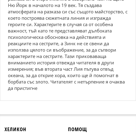
Ню Йорк в началото на 19 век. Тя създава
атмосферата на разказа си със същото майсторство, с
което построява сюжетната линия и изгражда
героите си. Характерите в случая са от особена
важност, тъй като те представляват дълбоката
психологическа обосновка на действията и
реакциите на сестрите, а Зинк не се свени да
използва цялото си въображение, за да сътвори
характерите на сестрите. Тази приковаваща
вниманието история отвежда читателя в други
измерения; във втората част Лия пътува отвъд
океана, за да открие хора, които ще й помогнат в
борбата със злото. Читателят с нетърпение я очаква
да пристигне
ХЕЛИКОН
ПОМОЩ