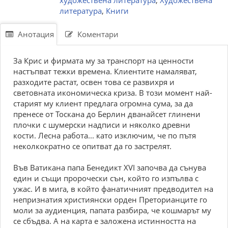
художествена литература
,
Художествена
литература
,
Книги
Анотация
Коментари
За Крис и фирмата му за транспорт на ценности
настъпват тежки времена. Клиентите намаляват,
разходите растат, освен това се развихря и
световната икономическа криза. В този момент най-
старият му клиент предлага огромна сума, за да
пренесе от Тоскана до Берлин дванайсет глинени
плочки с шумерски надписи и няколко древни
кости. Лесна работа... като изключим, че по пътя
неколкократно се опитват да го застрелят.
Във Ватикана папа Бенедикт XVI започва да сънува
един и същи пророчески сън, който го изпълва с
ужас. И в мига, в който фанатичният предводител на
непризнатия християнски орден Преторианците го
моли за аудиенция, папата разбира, че кошмарът му
се сбъдва. А на карта е заложена истинността на