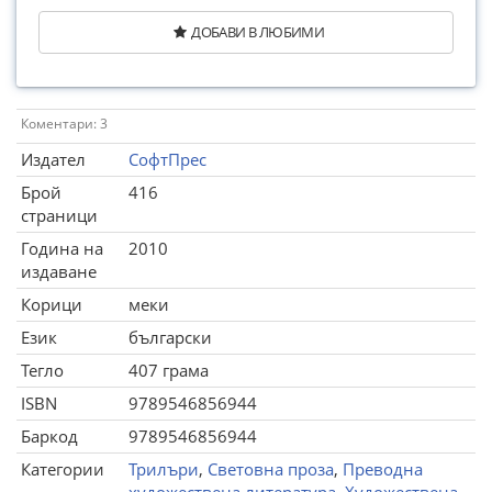
ДОБАВИ В ЛЮБИМИ
Коментари: 3
Издател
СофтПрес
Брой
416
страници
Година на
2010
издаване
Корици
меки
Език
български
Тегло
407 грама
ISBN
9789546856944
Баркод
9789546856944
Категории
Трилъри
,
Световна проза
,
Преводна