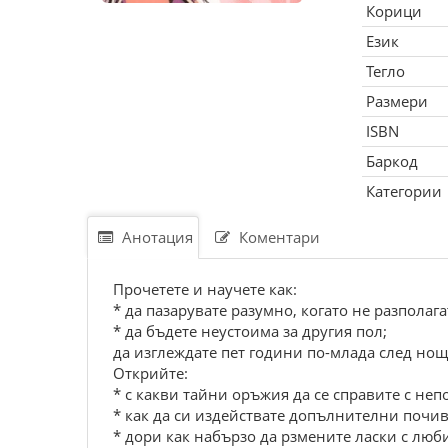
Корици
Език
Тегло
Размери
ISBN
Баркод
Категории
Анотация
Коментари
Прочетете и научете как:
* да пазарувате разумно, когато не разполага
* да бъдете неустоима за другия пол;
да изглеждате пет години по-млада след нощ,
Открийте:
* с какви тайни оръжия да се справите с неп
* как да си издействате допълнителни почи
* дори как набързо да рзмените ласки с люб