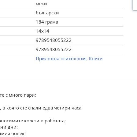
меки
български
184 грама
14x14
9789548055222
9789548055222
Приложна психология
,
Книги
те с много пари;
 в която сте спали едва четири часа.
оносимите колеги в работата;
вни дни;
имия човек!