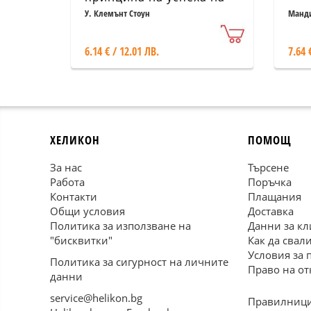
ы.Клемънт Стоун
У. Клемънт Стоун
Манди
6.14 € / 12.01 ЛВ.
7.64 
ХЕЛИКОН
ПОМОЩ
За нас
Търсене
Работа
Поръчка
Контакти
Плащания
Общи условия
Доставка
Политика за използване на
Данни за кл
"бисквитки"
Как да свал
Условия за 
Политика за сигурност на личните
Право на от
данни
service@helikon.bg
Правилници