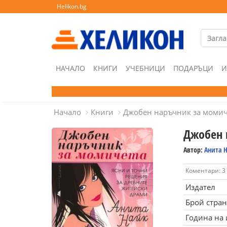
Helikon.bg
НАЧАЛО
КНИГИ
УЧЕБНИЦИ
ПОДАРЪЦИ
И
Начало
Книги
Джобен наръчник за момич
Джобен 
Автор:
Анита 
Коментари: 3
Издател
Брой стра
Година на