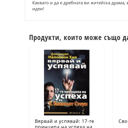
Каквато и да е дребната ви житейска драма, 
идеи!
Продукти, които може също д
Вярвай и успявай: 17-те
Сво
принципа на успеха на