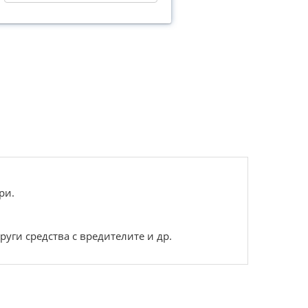
ри.
руги средства с вредителите и др.