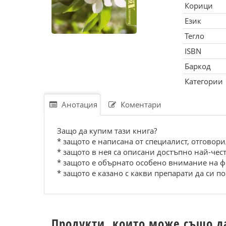
Корици
Език
Тегло
ISBN
Баркод
Категории
Анотация
Коментари
Защо да купим тази книга?
* защото е написана от специалист, отговор
* защото в нея са описани достъпно най-чес
* защото е обърнато особено внимание на ф
* защото е казано с какви препарати да си п
Продукти, които може също д