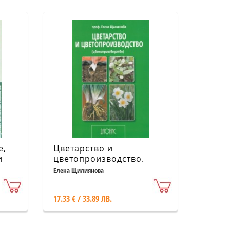
е,
Цветарство и
и
цветопроизводство.
Втора специална част -
Елена Щилиянова
цветопроизводство
17.33 € / 33.89 ЛВ.