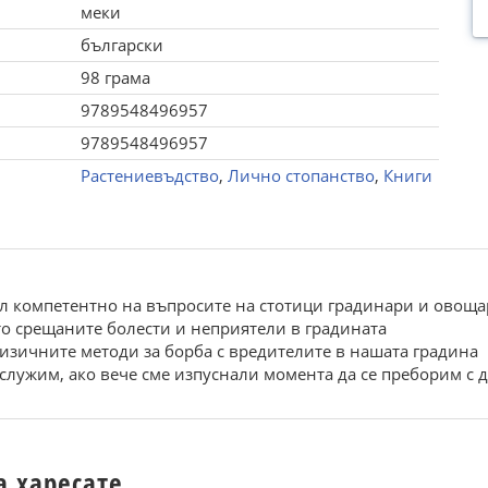
меки
български
98 грама
9789548496957
9789548496957
Растениевъдство
,
Лично стопанство
,
Книги
ил компетентно на въпросите на стотици градинари и овоща
то срещаните болести и неприятели в градината
изичните методи за борба с вредителите в нашата градина
ослужим, ако вече сме изпуснали момента да се преборим с д
а харесате