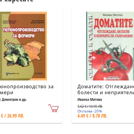
юнопроизводство за
Доматите: Отглеждан
мери
болести и неприятел
съхранение
с Димитров и др.
Иванка Митова
5.62 € / 10.99 ЛВ.
Отстъпка - 20 %
 € / 26.99 ЛВ.
4.49 € / 8.78 ЛВ.