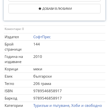
ДОБАВИ В ЛЮБИМИ
Коментари: 0
Издател
СофтПрес
Брой
144
страници
Година на
2010
издаване
Корици
меки
Език
български
Тегло
206 грама
ISBN
9789546858917
Баркод
9789546858917
Категории
Туризъм и пътуване
,
Хоби и свободно