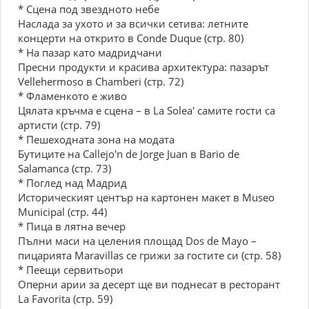
* Сцена под звездното небе
Наслада за ухото и за всички сетива: летните
концерти на открито в Conde Duque (стр. 80)
* На пазар като мадридчани
Пресни продукти и красива архитектура: пазарът
Vellehermoso в Chamberi (стр. 72)
* Фламенкото е живо
Цялата кръчма е сцена – в La Solea' самите гости са
артисти (стр. 79)
* Пешеходната зона на модата
Бутиците на Callejo'n de Jorge Juan в Bario de
Salamanca (стр. 73)
* Поглед над Мадрид
Историческият център на картонен макет в Museo
Municipal (стр. 44)
* Пица в лятна вечер
Пълни маси на целения площад Dos de Mayo –
пицарията Maravillas се грижи за гостите си (стр. 58)
* Пеещи сервитьори
Оперни арии за десерт ще ви поднесат в ресторант
La Favorita (стр. 59)