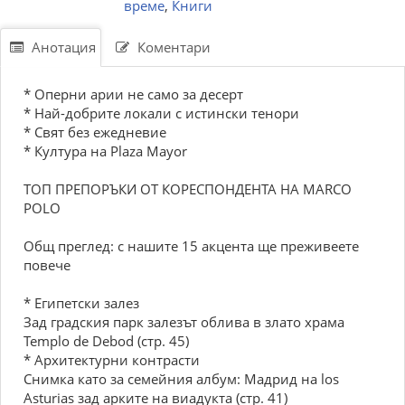
време
,
Книги
Анотация
Коментари
* Оперни арии не само за десерт
* Най-добрите локали с истински тенори
* Свят без ежедневие
* Култура на Plaza Mayor
ТОП ПРЕПОРЪКИ ОТ КОРЕСПОНДЕНТА НА MARCO
POLO
Общ преглед: с нашите 15 акцента ще преживеете
повече
* Египетски залез
Зад градския парк залезът облива в злато храма
Templo de Debod (стр. 45)
* Архитектурни контрасти
Снимка като за семейния албум: Мадрид на los
Asturias зад арките на виадукта (стр. 41)