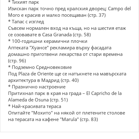
* Тихият парк
Изискан парк точно пред кралския дворец: Campo del
Moro е красив и малко посещаван (стр. 37)
* Тапас с изглед
Съвсем нормален вход на къща, но на шестия етаж
се озовавате в Casa Granada (стр. 58)
* 100-годишни керамични плочки
Аптеката "Хуансе" рекламира върху фасадата
домашно приготвени лекарства от стари времена
(стр. 96)
* Подземно Средновековие
Под Plaza de Oriente ще се натъкнете на мавърската
архитектура в Мадрид (стр. 40)
* Празнично настроение
Притихнал парк в края на града – El Capricho de la
Alameda de Osuna (стр. 51)
* Най-красивата тераса
Опитайте "Мохито" на някой от плетените столове
на терасата на кафене "Marula" (стр. 83)